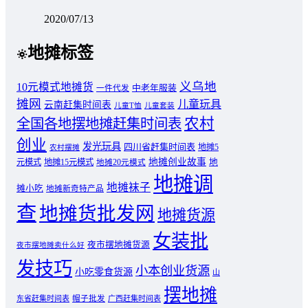
2020/07/13
地摊标签
义乌地
10元模式地摊货
中老年服装
一件代发
摊网
儿童玩具
云南赶集时间表
儿童T恤
儿童套装
农村
全国各地摆地摊赶集时间表
创业
发光玩具
四川省赶集时间表
地摊5
农村摆摊
地摊创业故事
元模式
地摊15元模式
地
地摊20元模式
地摊调
地摊袜子
摊小吃
地摊新奇特产品
查
地摊货批发网
地摊货源
女装批
夜市摆地摊货源
夜市摆地摊卖什么好
发技巧
小本创业货源
小吃零食货源
山
摆地摊
东省赶集时间表
帽子批发
广西赶集时间表