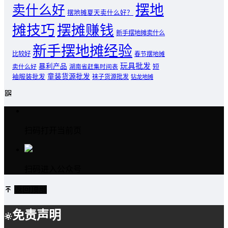
摆地
卖什么好
摆地摊夏天卖什么好？
摊技巧
摆摊赚钱
新手摆地摊卖什么
新手摆地摊经验
比较好
春节摆地摊
玩具批发
暴利产品
卖什么好
短
湖南省赶集时间表
童装货源批发
袖服装批发
袜子货源批发
钻龙地摊
扫码打开当前页
扫码进入公众号
返回顶部
免责声明