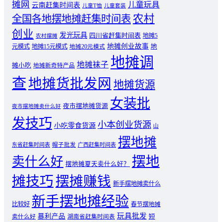
摊网
儿童玩具
云南赶集时间表
儿童T恤
儿童套装
农村
全国各地摆地摊赶集时间表
创业
发光玩具
四川省赶集时间表
地摊5
农村摆摊
地摊创业故事
元模式
地摊15元模式
地
地摊20元模式
地摊调
地摊袜子
摊小吃
地摊新奇特产品
查
地摊货批发网
地摊货源
女装批
夜市摆地摊货源
夜市摆地摊卖什么好
发技巧
小本创业货源
小吃零食货源
山
摆地摊
东省赶集时间表
帽子批发
广西赶集时间表
摆地
卖什么好
摆地摊夏天卖什么好？
摊技巧
摆摊赚钱
新手摆地摊卖什么
新手摆地摊经验
比较好
春节摆地摊
玩具批发
暴利产品
卖什么好
短
湖南省赶集时间表