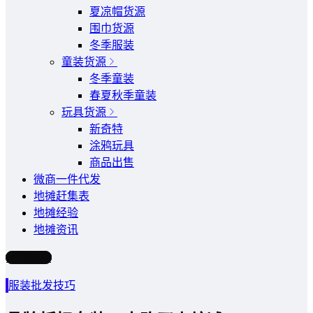
夏凉帽货源
围巾货源
冬季服装
童装货源
冬季童装
春夏秋季童装
玩具货源
新奇特
涂鸦玩具
商品出售
微商一件代发
地摊赶集表
地摊经验
地摊资讯
写文章
服装批发技巧