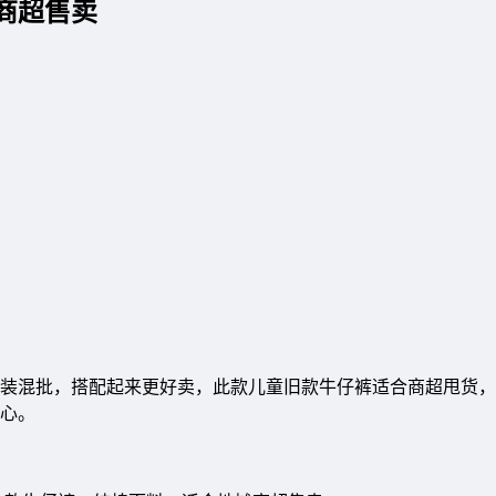
商超售卖
装混批，搭配起来更好卖，此款儿童旧款牛仔裤适合商超甩货，
心。