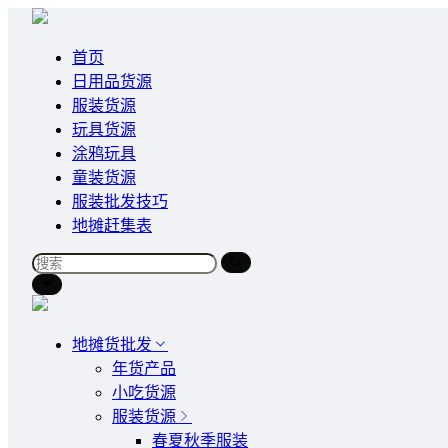
首页
日用品货源
服装货源
玩具货源
涂鸦玩具
童装货源
服装批发技巧
地摊赶集表
地摊货批发
年货产品
小吃货源
服装货源
春夏秋季服装