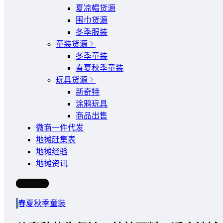
夏凉帽货源
围巾货源
冬季服装
童装货源
冬季童装
春夏秋季童装
玩具货源
新奇特
涂鸦玩具
商品出售
微商一件代发
地摊赶集表
地摊经验
地摊资讯
写文章
春夏秋季童装