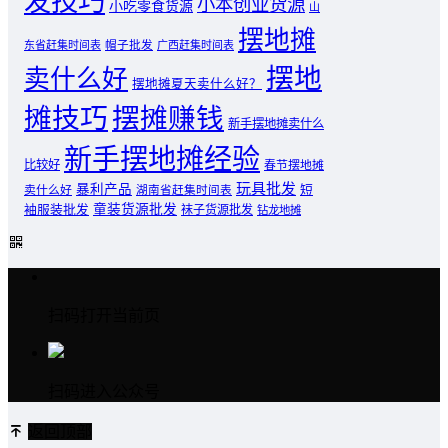
发技巧
小本创业货源
小吃零食货源
山
摆地摊
东省赶集时间表
帽子批发
广西赶集时间表
摆地
卖什么好
摆地摊夏天卖什么好？
摊技巧
摆摊赚钱
新手摆地摊卖什么
新手摆地摊经验
比较好
春节摆地摊
玩具批发
暴利产品
卖什么好
短
湖南省赶集时间表
童装货源批发
袖服装批发
袜子货源批发
钻龙地摊
扫码打开当前页
扫码进入公众号
返回顶部