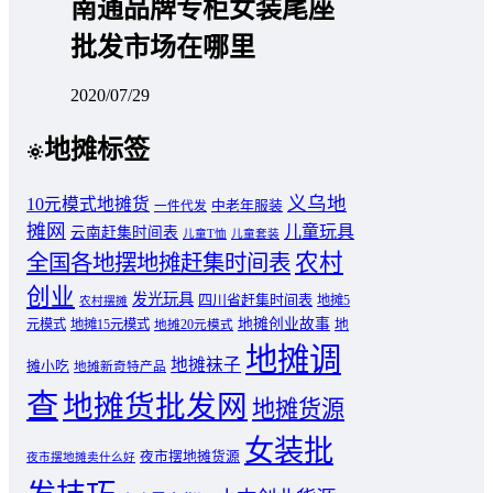
南通品牌专柜女装尾座
批发市场在哪里
2020/07/29
地摊标签
义乌地
10元模式地摊货
中老年服装
一件代发
摊网
儿童玩具
云南赶集时间表
儿童T恤
儿童套装
农村
全国各地摆地摊赶集时间表
创业
发光玩具
四川省赶集时间表
地摊5
农村摆摊
地摊创业故事
元模式
地摊15元模式
地
地摊20元模式
地摊调
地摊袜子
摊小吃
地摊新奇特产品
查
地摊货批发网
地摊货源
女装批
夜市摆地摊货源
夜市摆地摊卖什么好