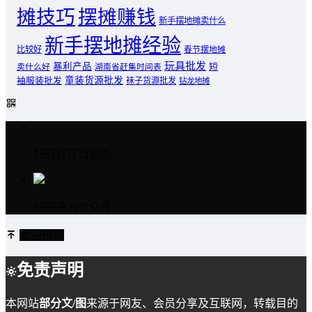
摊技巧
摆摊赚钱
新手摆地摊卖什么
新手摆地摊经验
比较好
春节摆地摊
玩具批发
暴利产品
卖什么好
短
湖南省赶集时间表
童装货源批发
袖服装批发
袜子货源批发
钻龙地摊
扫码打开当前页
扫码进入公众号
返回顶部
免责声明
本网站
部分文/图
来源于网友、会员分享及互联网，转载目的