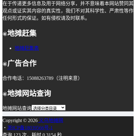
在于传递更多信息及用于网络分享，并不意味着本网站赞同其
观点或证实其内容的真实性，我们不对其科学性、严肃性等作
任何形式的保证。如有侵权请及时联系。
地摊赶集
地摊赶集表
广告合作
合作电话：15088263789（注明来意）
地摊网站查询
地摊网站查询
Copyright © 2026
义乌地摊网
・
浙ICP备18039566号-1
查询 123 次，耗时 0.3154 秒