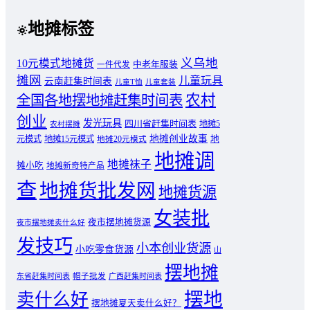
地摊标签
义乌地
10元模式地摊货
中老年服装
一件代发
摊网
儿童玩具
云南赶集时间表
儿童T恤
儿童套装
农村
全国各地摆地摊赶集时间表
创业
发光玩具
四川省赶集时间表
地摊5
农村摆摊
地摊创业故事
元模式
地摊15元模式
地
地摊20元模式
地摊调
地摊袜子
摊小吃
地摊新奇特产品
查
地摊货批发网
地摊货源
女装批
夜市摆地摊货源
夜市摆地摊卖什么好
发技巧
小本创业货源
小吃零食货源
山
摆地摊
东省赶集时间表
帽子批发
广西赶集时间表
摆地
卖什么好
摆地摊夏天卖什么好？