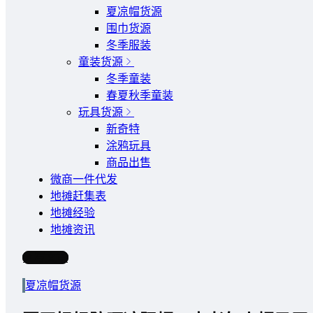
夏凉帽货源
围巾货源
冬季服装
童装货源
冬季童装
春夏秋季童装
玩具货源
新奇特
涂鸦玩具
商品出售
微商一件代发
地摊赶集表
地摊经验
地摊资讯
写文章
夏凉帽货源