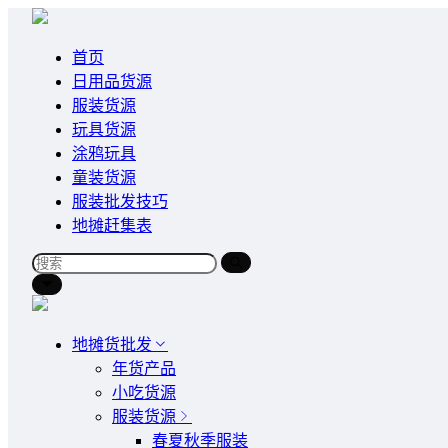
首页
日用品货源
服装货源
玩具货源
涂鸦玩具
童装货源
服装批发技巧
地摊赶集表
地摊货批发
年货产品
小吃货源
服装货源
春夏秋季服装