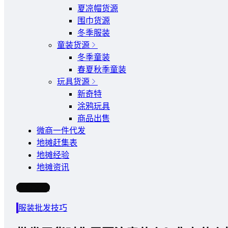
夏凉帽货源
围巾货源
冬季服装
童装货源
冬季童装
春夏秋季童装
玩具货源
新奇特
涂鸦玩具
商品出售
微商一件代发
地摊赶集表
地摊经验
地摊资讯
写文章
服装批发技巧