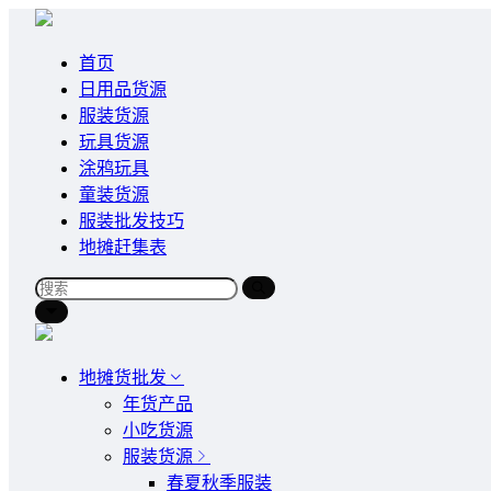
首页
日用品货源
服装货源
玩具货源
涂鸦玩具
童装货源
服装批发技巧
地摊赶集表
地摊货批发
年货产品
小吃货源
服装货源
春夏秋季服装