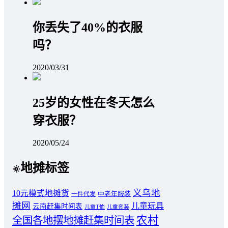
你丢失了40%的衣服
吗？
2020/03/31
25岁的女性在冬天怎么
穿衣服？
2020/05/24
地摊标签
义乌地
10元模式地摊货
中老年服装
一件代发
摊网
儿童玩具
云南赶集时间表
儿童T恤
儿童套装
农村
全国各地摆地摊赶集时间表