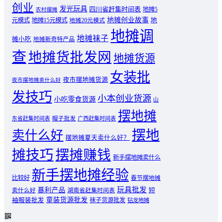
创业
发光玩具
四川省赶集时间表
地摊5
农村摆摊
地摊创业故事
元模式
地摊15元模式
地
地摊20元模式
地摊调
地摊袜子
摊小吃
地摊新奇特产品
查
地摊货批发网
地摊货源
女装批
夜市摆地摊货源
夜市摆地摊卖什么好
发技巧
小本创业货源
小吃零食货源
山
摆地摊
东省赶集时间表
帽子批发
广西赶集时间表
摆地
卖什么好
摆地摊夏天卖什么好？
摊技巧
摆摊赚钱
新手摆地摊卖什么
新手摆地摊经验
比较好
春节摆地摊
玩具批发
暴利产品
卖什么好
短
湖南省赶集时间表
童装货源批发
袖服装批发
袜子货源批发
钻龙地摊