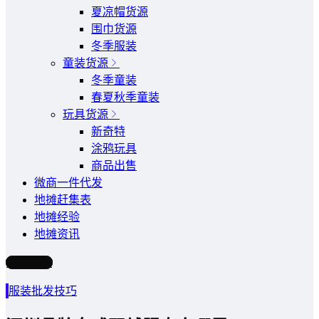
夏凉帽货源
围巾货源
冬季服装
童装货源
冬季童装
春夏秋季童装
玩具货源
新奇特
涂鸦玩具
商品出售
微商一件代发
地摊赶集表
地摊经验
地摊资讯
写文章
服装批发技巧