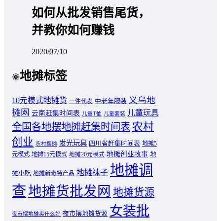
如何从批发销售尾货，
并教你如何赚钱
2020/07/10
地摊标签
义乌地
10元模式地摊货
中老年服装
一件代发
摊网
儿童玩具
云南赶集时间表
儿童T恤
儿童套装
农村
全国各地摆地摊赶集时间表
创业
发光玩具
四川省赶集时间表
地摊5
农村摆摊
地摊创业故事
元模式
地摊15元模式
地
地摊20元模式
地摊调
地摊袜子
摊小吃
地摊新奇特产品
查
地摊货批发网
地摊货源
女装批
夜市摆地摊货源
夜市摆地摊卖什么好