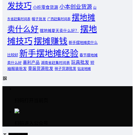
发技巧
小本创业货源
小吃零食货源
山
摆地摊
东省赶集时间表
帽子批发
广西赶集时间表
摆地
卖什么好
摆地摊夏天卖什么好？
摊技巧
摆摊赚钱
新手摆地摊卖什么
新手摆地摊经验
比较好
春节摆地摊
玩具批发
暴利产品
卖什么好
短
湖南省赶集时间表
童装货源批发
袖服装批发
袜子货源批发
钻龙地摊
扫码打开当前页
扫码进入公众号