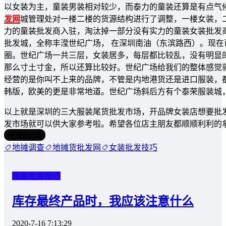
以女装为主，童装男装相对较少，而泰力的童装还算是有点气
发网
城管理处对一楼二楼的货源结构进行了调整，一楼女装，
力的童装批发商入驻，淘汰掉一部分没有实力的童装女装批发商
批发城，全称丰滢世纪广场， 在深圳南油（东滨路西）。现
圈。世纪广场一共三层，女装居多，每层都比较乱，没有明显
那么寸土寸金，所以还算比较好。世纪广场给我们的整体感觉
经营的是你叫不上来的品牌，不管是内地港货还是进口服装，
韩版，欧美的更是非常地道。世纪广场斜后方有个泰荣服装城
以上就是深圳的三大服装尾货批发市场，开品牌女装店想要批
发市场就可以供大家参考啦。希望各位店主朋友都顺顺利利的
海报分享
地摊调查
地摊货批发网
女装批发技巧
服装批发技巧
库存最终产品时，我应该注意什么
2020-7-16 7:13:29