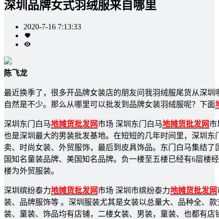
深圳品牌女式羽绒服来自哪里
2020-7-16 7:13:33
陈飞龙
最近换季了，很多开品牌女装店的朋友问我羽绒服尾货从深圳
自然是不少。那么从哪里可以批发到品牌女装羽绒服呢？下面
深圳东门白马
地摊货批发网
市场 深圳东门白马
地摊货批发网
市
也是深圳最大的男装批发基地。在短短的几年时间里，深圳东
卖、时尚女装、外贸服饰，最后到皮具饰品。东门白马集结了国
国知名童装品牌、美国知名品牌。负一楼至五楼已经有6层楼
楼为外贸服装。
深圳缤纷泰力
地摊货批发网
市场 深圳市缤纷泰力
地摊货批发网
装、品牌服饰等 。深圳服装尤其是女装以总量大、品种全、
装、童装、饰品均有店铺，二楼女装、男装，童装、也都有店