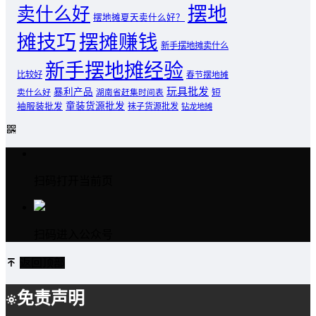
摆地
卖什么好
摆地摊夏天卖什么好？
摊技巧
摆摊赚钱
新手摆地摊卖什么
新手摆地摊经验
比较好
春节摆地摊
玩具批发
暴利产品
卖什么好
短
湖南省赶集时间表
童装货源批发
袖服装批发
袜子货源批发
钻龙地摊
扫码打开当前页
扫码进入公众号
返回顶部
免责声明