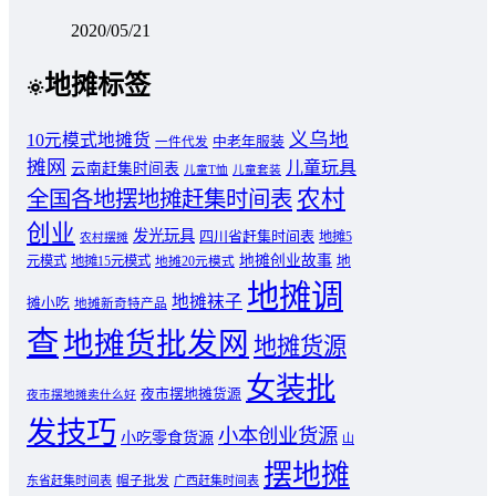
2020/05/21
地摊标签
义乌地
10元模式地摊货
中老年服装
一件代发
摊网
儿童玩具
云南赶集时间表
儿童T恤
儿童套装
农村
全国各地摆地摊赶集时间表
创业
发光玩具
四川省赶集时间表
地摊5
农村摆摊
地摊创业故事
元模式
地摊15元模式
地
地摊20元模式
地摊调
地摊袜子
摊小吃
地摊新奇特产品
查
地摊货批发网
地摊货源
女装批
夜市摆地摊货源
夜市摆地摊卖什么好
发技巧
小本创业货源
小吃零食货源
山
摆地摊
东省赶集时间表
帽子批发
广西赶集时间表