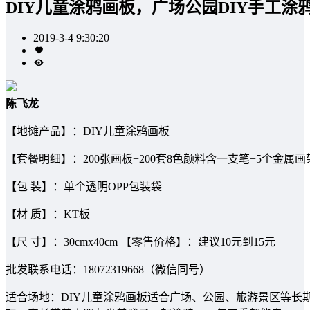
DIY儿童涂鸦画板，广场公园DIY手工涂
2019-3-4 9:30:20
陈飞龙
【地摊产品】：DIY儿童涂鸦画板
【套餐明细】：200张画板+200套8色颜料含一支笔+5个金属画
【包 装】：单个透明OPP包装袋
【材 质】：KT板
【尺 寸】：30cmx40cm 【零售价格】：建议10元到15元
批发联系电话：18072319668（微信同号）
适合场地：DIY儿童涂鸦画板适合广场、公园、旅游景区等长