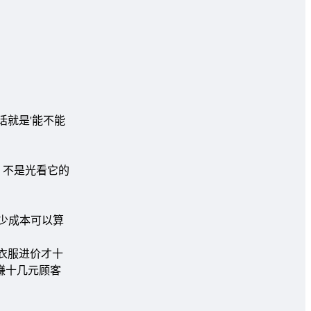
话就是'能不能
。不是光看它的
少成本可以算
衣服进价才十
赚十几元顾客