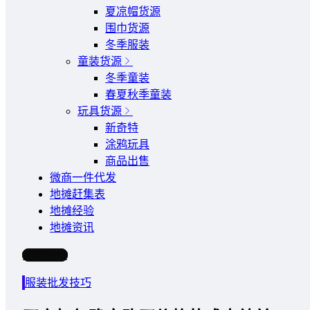
夏凉帽货源
围巾货源
冬季服装
童装货源
冬季童装
春夏秋季童装
玩具货源
新奇特
涂鸦玩具
商品出售
微商一件代发
地摊赶集表
地摊经验
地摊资讯
写文章
服装批发技巧