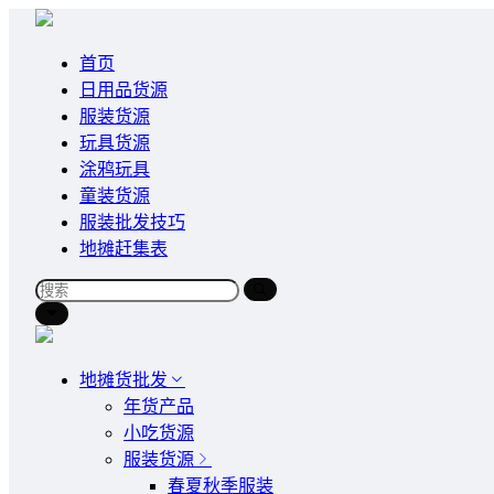
首页
日用品货源
服装货源
玩具货源
涂鸦玩具
童装货源
服装批发技巧
地摊赶集表
地摊货批发
年货产品
小吃货源
服装货源
春夏秋季服装