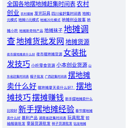
农村
全国各地摆地摊赶集时间表
创业
发光玩具
四川省赶集时间表
地摊5
农村摆摊
地摊创业故事
元模式
地摊15元模式
地
地摊20元模式
地摊调
地摊袜子
摊小吃
地摊新奇特产品
查
地摊货批发网
地摊货源
女装批
夜市摆地摊货源
夜市摆地摊卖什么好
发技巧
小本创业货源
小吃零食货源
山
摆地摊
东省赶集时间表
帽子批发
广西赶集时间表
摆地
卖什么好
摆地摊夏天卖什么好？
摊技巧
摆摊赚钱
新手摆地摊卖什么
新手摆地摊经验
比较好
春节摆地摊
玩具批发
暴利产品
卖什么好
短
湖南省赶集时间表
童装货源批发
袖服装批发
袜子货源批发
钻龙地摊