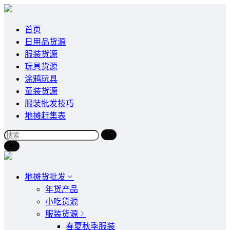
首页
日用品货源
服装货源
玩具货源
涂鸦玩具
童装货源
服装批发技巧
地摊赶集表
地摊货批发
年货产品
小吃货源
服装货源
春夏秋季服装