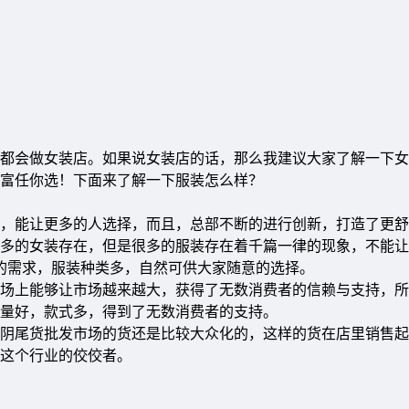
都会做女装店。如果说女装店的话，那么我建议大家了解一下女
富任你选！下面来了解一下服装怎么样？
，能让更多的人选择，而且，总部不断的进行创新，打造了更舒
多的女装存在，但是很多的服装存在着千篇一律的现象，不能让
的需求，服装种类多，自然可供大家随意的选择。
场上能够让市场越来越大，获得了无数消费者的信赖与支持，所
质量好，款式多，得到了无数消费者的支持。
阴尾货批发市场的货还是比较大众化的，这样的货在店里销售起
这个行业的佼佼者。