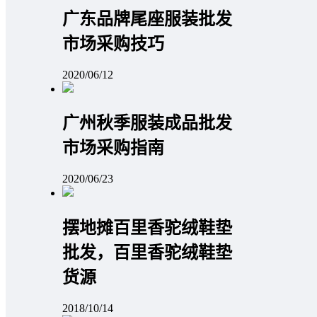
广东品牌尾座服装批发
市场采购技巧
2020/06/12
广州秋季服装成品批发
市场采购指南
2020/06/23
摆地摊百里香驼绒鞋垫
批发，百里香驼绒鞋垫
货源
2018/10/14