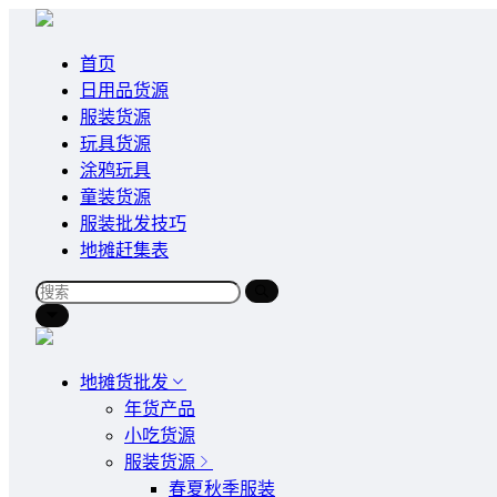
首页
日用品货源
服装货源
玩具货源
涂鸦玩具
童装货源
服装批发技巧
地摊赶集表
地摊货批发
年货产品
小吃货源
服装货源
春夏秋季服装