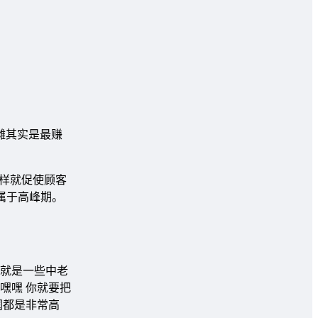
摊其实是最赚
这样就促使顾客
都属于高峰期。
就是一些中老
嘿嘿 你就要把
润都是非常高