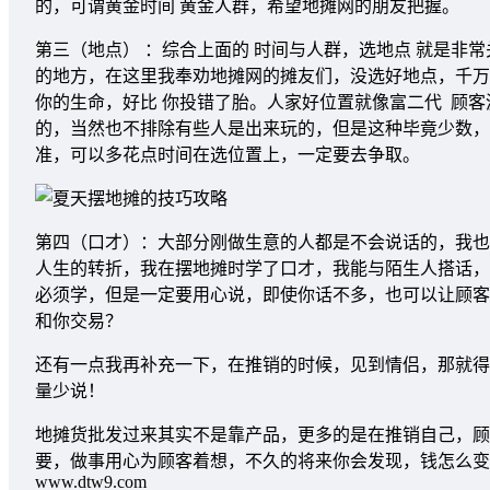
的，可谓黄金时间 黄金人群，希望地摊网的朋友把握。
第三（地点） ：综合上面的 时间与人群，选地点 就是非
的地方，在这里我奉劝地摊网的摊友们，没选好地点，千万
你的生命，好比 你投错了胎。人家好位置就像富二代 顾
的，当然也不排除有些人是出来玩的，但是这种毕竟少数，
准，可以多花点时间在选位置上，一定要去争取。
第四（口才）：大部分刚做生意的人都是不会说话的，我也
人生的转折，我在摆地摊时学了口才，我能与陌生人搭话，
必须学，但是一定要用心说，即使你话不多，也可以让顾客
和你交易？
还有一点我再补充一下，在推销的时候，见到情侣，那就得
量少说！
地摊货批发过来其实不是靠产品，更多的是在推销自己，顾
要，做事用心为顾客着想，不久的将来你会发现，钱怎么变
www.dtw9.com