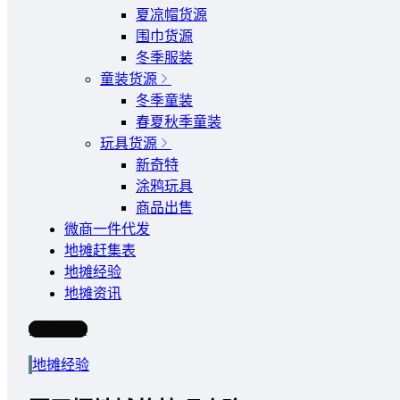
夏凉帽货源
围巾货源
冬季服装
童装货源
冬季童装
春夏秋季童装
玩具货源
新奇特
涂鸦玩具
商品出售
微商一件代发
地摊赶集表
地摊经验
地摊资讯
写文章
地摊经验