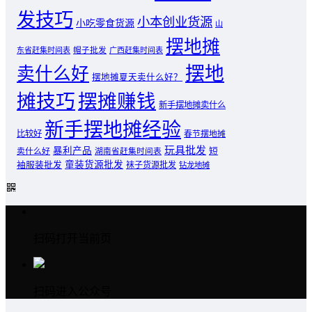
发技巧
小本创业货源
小吃零食货源
山
摆地摊
东省赶集时间表
帽子批发
广西赶集时间表
摆地
卖什么好
摆地摊夏天卖什么好？
摊技巧
摆摊赚钱
新手摆地摊卖什么
新手摆地摊经验
比较好
春节摆地摊
玩具批发
暴利产品
卖什么好
短
湖南省赶集时间表
童装货源批发
袖服装批发
袜子货源批发
钻龙地摊
扫码打开当前页
扫码进入公众号