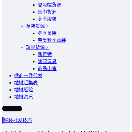
夏凉帽货源
围巾货源
冬季服装
童装货源
冬季童装
春夏秋季童装
玩具货源
新奇特
涂鸦玩具
商品出售
微商一件代发
地摊赶集表
地摊经验
地摊资讯
写文章
服装批发技巧