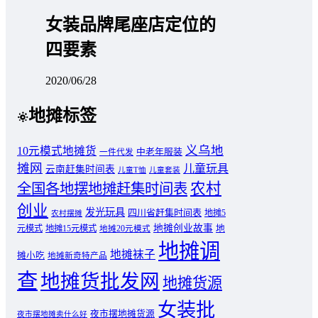
女装品牌尾座店定位的
四要素
2020/06/28
地摊标签
义乌地
10元模式地摊货
中老年服装
一件代发
摊网
儿童玩具
云南赶集时间表
儿童T恤
儿童套装
农村
全国各地摆地摊赶集时间表
创业
发光玩具
四川省赶集时间表
地摊5
农村摆摊
地摊创业故事
元模式
地摊15元模式
地
地摊20元模式
地摊调
地摊袜子
摊小吃
地摊新奇特产品
查
地摊货批发网
地摊货源
女装批
夜市摆地摊货源
夜市摆地摊卖什么好