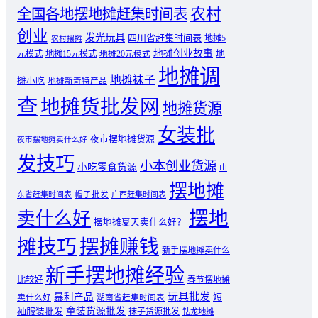
农村
全国各地摆地摊赶集时间表
创业
发光玩具
四川省赶集时间表
地摊5
农村摆摊
地摊创业故事
元模式
地摊15元模式
地
地摊20元模式
地摊调
地摊袜子
摊小吃
地摊新奇特产品
查
地摊货批发网
地摊货源
女装批
夜市摆地摊货源
夜市摆地摊卖什么好
发技巧
小本创业货源
小吃零食货源
山
摆地摊
东省赶集时间表
帽子批发
广西赶集时间表
摆地
卖什么好
摆地摊夏天卖什么好？
摊技巧
摆摊赚钱
新手摆地摊卖什么
新手摆地摊经验
比较好
春节摆地摊
玩具批发
暴利产品
卖什么好
短
湖南省赶集时间表
童装货源批发
袖服装批发
袜子货源批发
钻龙地摊