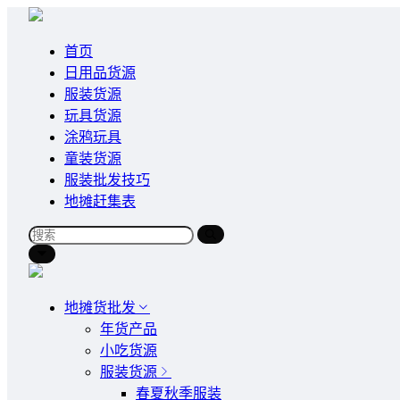
首页
日用品货源
服装货源
玩具货源
涂鸦玩具
童装货源
服装批发技巧
地摊赶集表
地摊货批发
年货产品
小吃货源
服装货源
春夏秋季服装