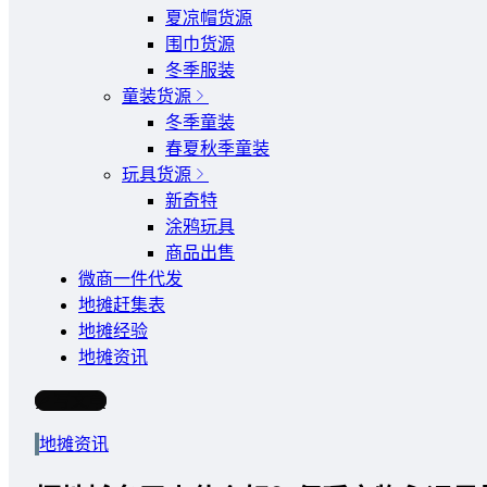
夏凉帽货源
围巾货源
冬季服装
童装货源
冬季童装
春夏秋季童装
玩具货源
新奇特
涂鸦玩具
商品出售
微商一件代发
地摊赶集表
地摊经验
地摊资讯
写文章
地摊资讯