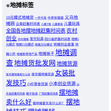
地摊标签
义乌地
10元模式地摊货
中老年服装
一件代发
摊网
儿童玩具
云南赶集时间表
儿童T恤
儿童套装
农村
全国各地摆地摊赶集时间表
创业
发光玩具
四川省赶集时间表
地摊5
农村摆摊
地摊创业故事
元模式
地摊15元模式
地
地摊20元模式
地摊调
地摊袜子
摊小吃
地摊新奇特产品
查
地摊货批发网
地摊货源
女装批
夜市摆地摊货源
夜市摆地摊卖什么好
发技巧
小本创业货源
小吃零食货源
山
摆地摊
东省赶集时间表
帽子批发
广西赶集时间表
摆地
卖什么好
摆地摊夏天卖什么好？