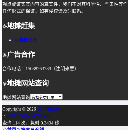
观点或证实其内容的真实性，我们不对其科学性、严肃性等作
任何形式的保证。如有侵权请及时联系。
地摊赶集
地摊赶集表
广告合作
合作电话：15088263789（注明来意）
地摊网站查询
地摊网站查询
Copyright © 2026
义乌地摊网
・
浙ICP备18039566号-1
查询 114 次，耗时 0.3434 秒
首页
搜索
商铺