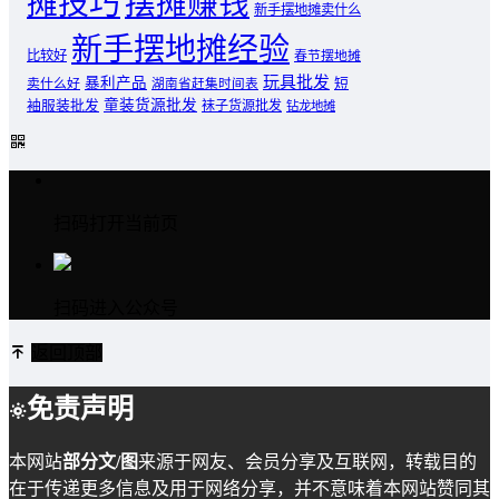
摊技巧
摆摊赚钱
新手摆地摊卖什么
新手摆地摊经验
比较好
春节摆地摊
玩具批发
暴利产品
卖什么好
短
湖南省赶集时间表
童装货源批发
袖服装批发
袜子货源批发
钻龙地摊
扫码打开当前页
扫码进入公众号
返回顶部
免责声明
本网站
部分文/图
来源于网友、会员分享及互联网，转载目的
在于传递更多信息及用于网络分享，并不意味着本网站赞同其