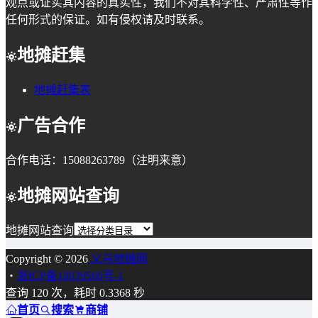
观点或证实其内容的真实性，我们不对其科学性、严肃性等作
任何形式的保证。如有侵权请及时联系。
地摊赶集
地摊赶集表
广告合作
合作电话：15088263789（注明来意）
地摊网站查询
地摊网站查询
Copyright © 2026
义乌地摊网
・
浙ICP备18039566号-1
查询 120 次，耗时 0.3368 秒
首页
搜索
商铺