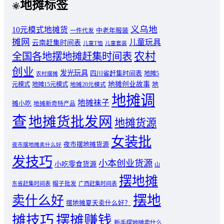
地摊标签
义乌地
10元模式地摊货
中老年服装
一件代发
摊网
儿童玩具
云南赶集时间表
儿童T恤
儿童套装
农村
全国各地摆地摊赶集时间表
创业
发光玩具
四川省赶集时间表
地摊5
农村摆摊
地摊创业故事
元模式
地摊15元模式
地
地摊20元模式
地摊调
地摊袜子
摊小吃
地摊新奇特产品
查
地摊货批发网
地摊货源
女装批
夜市摆地摊货源
夜市摆地摊卖什么好
发技巧
小本创业货源
小吃零食货源
山
摆地摊
东省赶集时间表
帽子批发
广西赶集时间表
摆地
卖什么好
摆地摊夏天卖什么好？
摊技巧
摆摊赚钱
新手摆地摊卖什么