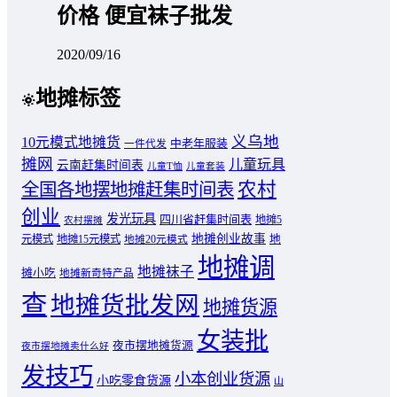
价格 便宜袜子批发
2020/09/16
地摊标签
义乌地
10元模式地摊货
中老年服装
一件代发
摊网
儿童玩具
云南赶集时间表
儿童T恤
儿童套装
农村
全国各地摆地摊赶集时间表
创业
发光玩具
四川省赶集时间表
地摊5
农村摆摊
地摊创业故事
元模式
地摊15元模式
地
地摊20元模式
地摊调
地摊袜子
摊小吃
地摊新奇特产品
查
地摊货批发网
地摊货源
女装批
夜市摆地摊货源
夜市摆地摊卖什么好
发技巧
小本创业货源
小吃零食货源
山