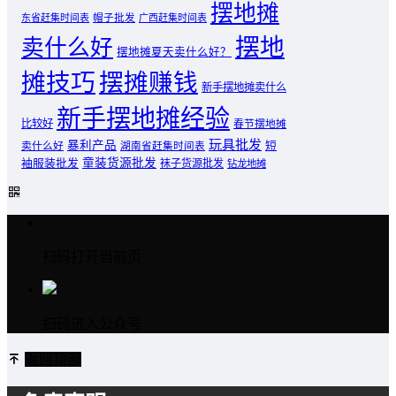
摆地摊
东省赶集时间表
帽子批发
广西赶集时间表
摆地
卖什么好
摆地摊夏天卖什么好？
摊技巧
摆摊赚钱
新手摆地摊卖什么
新手摆地摊经验
比较好
春节摆地摊
玩具批发
暴利产品
卖什么好
短
湖南省赶集时间表
童装货源批发
袖服装批发
袜子货源批发
钻龙地摊
扫码打开当前页
扫码进入公众号
返回顶部