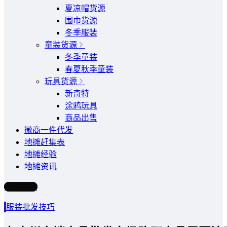
夏凉帽货源
围巾货源
冬季服装
童装货源
冬季童装
春夏秋季童装
玩具货源
新奇特
涂鸦玩具
商品出售
微商一件代发
地摊赶集表
地摊经验
地摊资讯
写文章
服装批发技巧