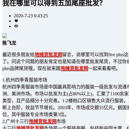
我在哪里可以得到五加尾座批发？
2020-7-23 6:43:25
陈飞龙
最近很多朋友给
地摊货批发网
留言，说哪里可以找到five p
了。问这个问题的朋友肯定也是知道在哪里批发尾货，不过你
plus品牌尾货哦，现在就来跟
地摊货批发网
一起来看看吧。
1.杭州四季青服装市场
杭州四季青服装市场是中国最具影响力的服装一级批发与流通市
洲、美洲市场。市场以批发为主(占80%以上)，汇聚了1100
类型，且产品细分十分完善。1-2楼档口区销售大众流行服装
断上台阶，效益节节增长。2003年，市场成交额55亿元。据
位，其中服装专业市场类第3位。
2.广州十三行
地摊货批发网
市场
十三行
地摊货批发网
市场是一个服装商圈。包括新中国大厦、