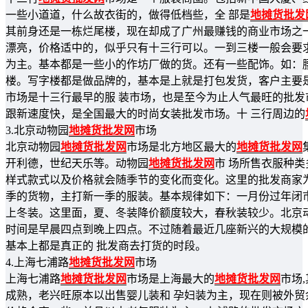
一些小道道，什么故衣街的，做得低档些，全 部是
地摊货批发
其前身还是一栋烂尾楼，现在却成了广州最赚钱的商业市场之一
漂亮，价格适中的，似乎只有十三行可以。一到三楼一般会要
为主。基本都是一些小的作坊厂做的货。还有一些配饰。如：腰
楼。写字楼都是做品牌的，基本是上就是打包发货，客户主要
市场是十三行最早的服 装市场，也是至今为止人气最旺的批
跟新速度快，是全国最大的时尚女装批发市场。十 三行周边的
3.北京动物园
地摊货批发网
市场
北京动物园
地摊货批发网
市场是北方地区最大的
地摊货批发网
开利德，世纪天乐等。动物园
地摊货批发网
市 场所售衣服种
样式款式以及价格就会随季节的变化而变化。这里的批发商家
季的货物，主打新一季的服装。基本规律如下：一月份过年闭
上冬装。这里面，夏、冬装降价额度较大，春秋装较少。北京
时间是早晨四点到晚上四点。不过随着最近几座新兴的大规模
基本上都是真正的 批发商去打货的时段。
4.上海七浦路
地摊货批发网
市场
上海七浦路
地摊货批发网
市场是上海最大的
地摊货批发网
市场
成熟，老兴旺原本以出售婴儿装和 孕妇装为主，现在则被外