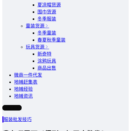
夏凉帽货源
围巾货源
冬季服装
童装货源
冬季童装
春夏秋季童装
玩具货源
新奇特
涂鸦玩具
商品出售
微商一件代发
地摊赶集表
地摊经验
地摊资讯
写文章
服装批发技巧