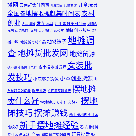
摊网
儿童玩具
云南赶集时间表
儿童T恤
儿童套装
农村
全国各地摆地摊赶集时间表
创业
发光玩具
四川省赶集时间表
地摊5
农村摆摊
地摊创业故事
元模式
地摊15元模式
地
地摊20元模式
地摊调
地摊袜子
摊小吃
地摊新奇特产品
查
地摊货批发网
地摊货源
女装批
夜市摆地摊货源
夜市摆地摊卖什么好
发技巧
小本创业货源
小吃零食货源
山
摆地摊
东省赶集时间表
帽子批发
广西赶集时间表
摆地
卖什么好
摆地摊夏天卖什么好？
摊技巧
摆摊赚钱
新手摆地摊卖什么
新手摆地摊经验
比较好
春节摆地摊
玩具批发
暴利产品
卖什么好
短
湖南省赶集时间表