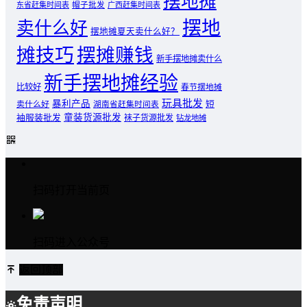
摆地摊
东省赶集时间表
帽子批发
广西赶集时间表
摆地
卖什么好
摆地摊夏天卖什么好？
摊技巧
摆摊赚钱
新手摆地摊卖什么
新手摆地摊经验
比较好
春节摆地摊
玩具批发
暴利产品
卖什么好
短
湖南省赶集时间表
童装货源批发
袖服装批发
袜子货源批发
钻龙地摊
扫码打开当前页
扫码进入公众号
返回顶部
免责声明