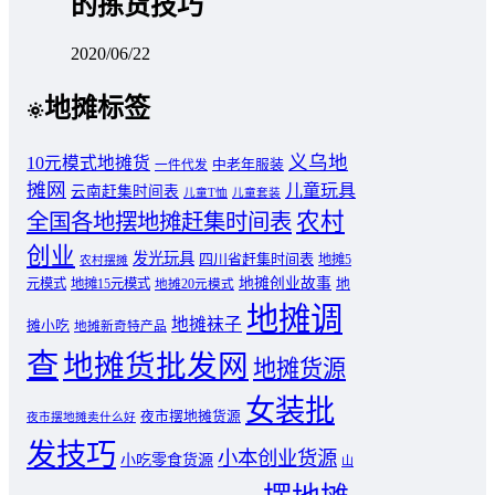
的拣货技巧
2020/06/22
地摊标签
义乌地
10元模式地摊货
中老年服装
一件代发
摊网
儿童玩具
云南赶集时间表
儿童T恤
儿童套装
农村
全国各地摆地摊赶集时间表
创业
发光玩具
四川省赶集时间表
地摊5
农村摆摊
地摊创业故事
元模式
地摊15元模式
地
地摊20元模式
地摊调
地摊袜子
摊小吃
地摊新奇特产品
查
地摊货批发网
地摊货源
女装批
夜市摆地摊货源
夜市摆地摊卖什么好
发技巧
小本创业货源
小吃零食货源
山