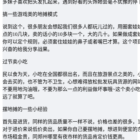
多妹子喜欢把头发扎起来，遇到好看的头饰她会毫不犹豫的停
搞一些游戏类的地摊模式
说到这个，很多朋友会想起我们很多人都玩儿过的，用圈套娃
点的10几块，卖的话小的10多块一个，大的几十。如果做成套
你可以定个规则，必须套住娃娃的鼻子或者嘴巴才算。这个项
兴奋的给我分享战果。
过节卖小吃
民以食为天，小吃在全国都很出名，而且在旅游景点之类的，
会去买的，也不管为不卫生，心想难得放松批发玩具货源的网
不要用地沟油哦，不要为那么一点的利益做坏事哦~这个卖小
远了就算了吧。
摆地摊的一些小经验
首先是进货，同样的货品质量不一样不说，价格也差的很多，
对于进价来说低价卖出，如果你自己要摆地摊，想进到便宜的
市场租金贵，同郑州哪里有夜市样的货品肯定价钱更高。