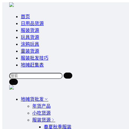
首页
日用品货源
服装货源
玩具货源
涂鸦玩具
童装货源
服装批发技巧
地摊赶集表
地摊货批发
年货产品
小吃货源
服装货源
春夏秋季服装