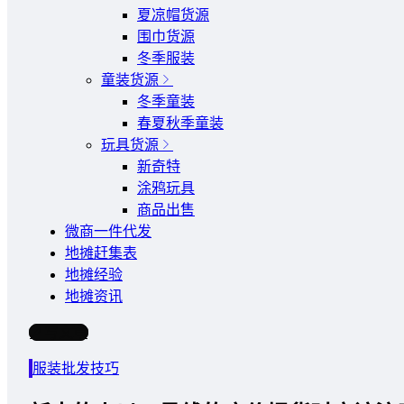
夏凉帽货源
围巾货源
冬季服装
童装货源
冬季童装
春夏秋季童装
玩具货源
新奇特
涂鸦玩具
商品出售
微商一件代发
地摊赶集表
地摊经验
地摊资讯
写文章
服装批发技巧