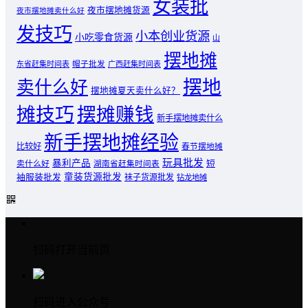
女装批
夜市摆地摊货源
夜市摆地摊卖什么好
发技巧
小本创业货源
小吃零食货源
山
摆地摊
东省赶集时间表
帽子批发
广西赶集时间表
摆地
卖什么好
摆地摊夏天卖什么好？
摊技巧
摆摊赚钱
新手摆地摊卖什么
新手摆地摊经验
比较好
春节摆地摊
玩具批发
暴利产品
卖什么好
短
湖南省赶集时间表
童装货源批发
袖服装批发
袜子货源批发
钻龙地摊
扫码打开当前页
扫码进入公众号