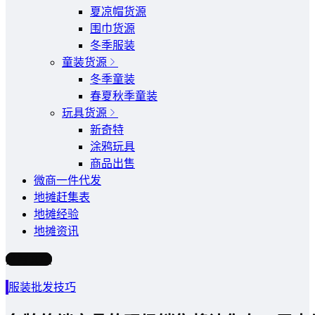
夏凉帽货源
围巾货源
冬季服装
童装货源
冬季童装
春夏秋季童装
玩具货源
新奇特
涂鸦玩具
商品出售
微商一件代发
地摊赶集表
地摊经验
地摊资讯
写文章
服装批发技巧