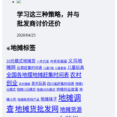
学习这三种策略，并与
批发商讨价还价
2020/04/25
地摊标签
义乌地
10元模式地摊货
中老年服装
一件代发
摊网
儿童玩具
云南赶集时间表
儿童T恤
儿童套装
农村
全国各地摆地摊赶集时间表
创业
发光玩具
四川省赶集时间表
地摊5
农村摆摊
地摊创业故事
元模式
地摊15元模式
地
地摊20元模式
地摊调
地摊袜子
摊小吃
地摊新奇特产品
查
地摊货批发网
地摊货源