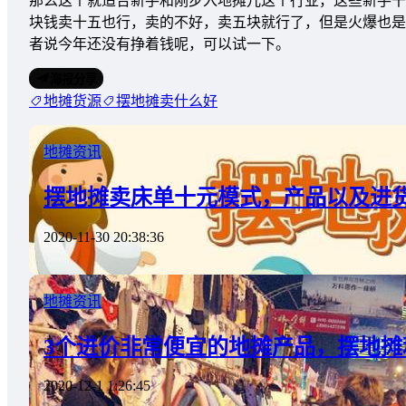
那么这个就适合新手和刚步入地摊儿这个行业，这些新手干
块钱卖十五也行，卖的不好，卖五块就行了，但是火爆也是
者说今年还没有挣着钱呢，可以试一下。
海报分享
地摊货源
摆地摊卖什么好
地摊资讯
摆地摊卖床单十元模式，产品以及进
2020-11-30 20:38:36
地摊资讯
3个进价非常便宜的地摊产品，摆地摊
2020-12-1 1:26:45