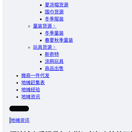
夏凉帽货源
围巾货源
冬季服装
童装货源
冬季童装
春夏秋季童装
玩具货源
新奇特
涂鸦玩具
商品出售
微商一件代发
地摊赶集表
地摊经验
地摊资讯
写文章
地摊资讯