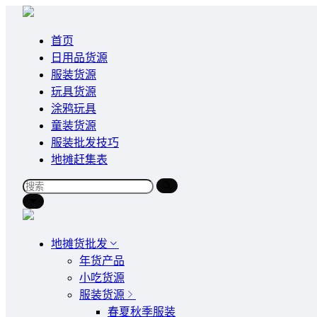
首页
日用品货源
服装货源
玩具货源
涂鸦玩具
童装货源
服装批发技巧
地摊赶集表
地摊货批发
年货产品
小吃货源
服装货源
春夏秋季服装