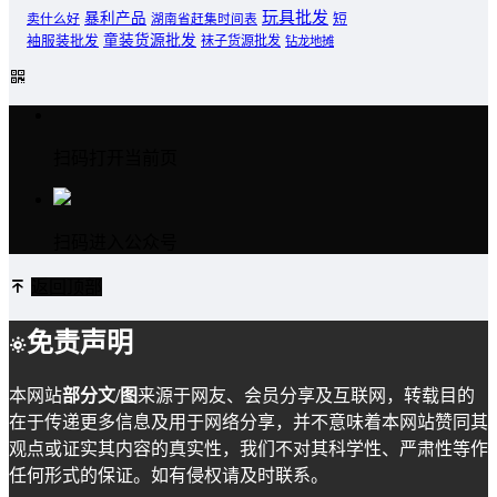
玩具批发
暴利产品
卖什么好
短
湖南省赶集时间表
童装货源批发
袖服装批发
袜子货源批发
钻龙地摊
扫码打开当前页
扫码进入公众号
返回顶部
免责声明
本网站
部分文/图
来源于网友、会员分享及互联网，转载目的
在于传递更多信息及用于网络分享，并不意味着本网站赞同其
观点或证实其内容的真实性，我们不对其科学性、严肃性等作
任何形式的保证。如有侵权请及时联系。