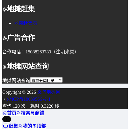
地摊赶集
地摊赶集表
广告合作
合作电话：15088263789（注明来意）
地摊网站查询
地摊网站查询
Copyright © 2026
义乌地摊网
・
浙ICP备18039566号-1
查询 120 次，耗时 0.3220 秒
首页
搜索
商铺
赶集
我的
顶部