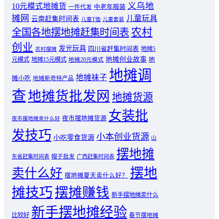
义乌地
10元模式地摊货
中老年服装
一件代发
摊网
儿童玩具
云南赶集时间表
儿童T恤
儿童套装
农村
全国各地摆地摊赶集时间表
创业
发光玩具
四川省赶集时间表
地摊5
农村摆摊
地摊创业故事
元模式
地摊15元模式
地
地摊20元模式
地摊调
地摊袜子
摊小吃
地摊新奇特产品
查
地摊货批发网
地摊货源
女装批
夜市摆地摊货源
夜市摆地摊卖什么好
发技巧
小本创业货源
小吃零食货源
山
摆地摊
东省赶集时间表
帽子批发
广西赶集时间表
摆地
卖什么好
摆地摊夏天卖什么好？
摊技巧
摆摊赚钱
新手摆地摊卖什么
新手摆地摊经验
比较好
春节摆地摊