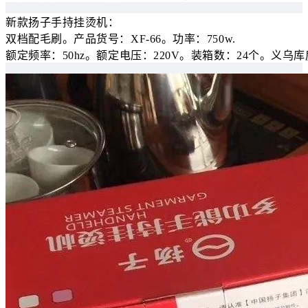
新款扬子手持挂烫机：
双档配毛刷。产品货号：XF-66。功率：750w.
额定频率：50hz。额定电压：220V。装箱数：24个。义乌