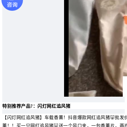
特别推荐产品7：闪灯网红追风猪
【闪灯网红追风猪】车载香薰！抖音爆款网红追风猪🐷批发价6
薰！！买一只网红追风猪🐷送一个风口夹，一包香薰片，两