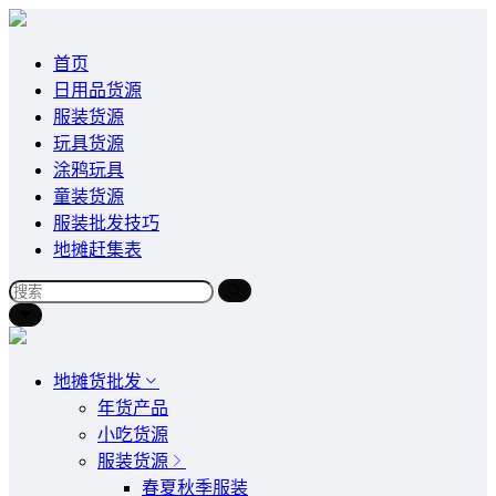
首页
日用品货源
服装货源
玩具货源
涂鸦玩具
童装货源
服装批发技巧
地摊赶集表
地摊货批发
年货产品
小吃货源
服装货源
春夏秋季服装