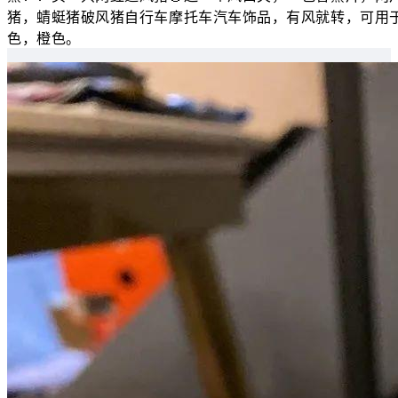
猪，蜻蜓猪破风猪自行车摩托车汽车饰品，有风就转，可用
色，橙色。