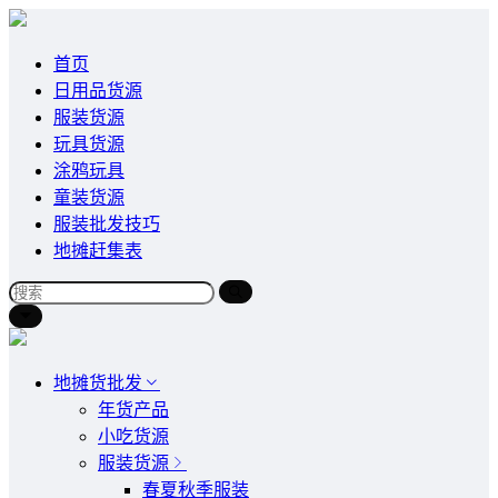
首页
日用品货源
服装货源
玩具货源
涂鸦玩具
童装货源
服装批发技巧
地摊赶集表
地摊货批发
年货产品
小吃货源
服装货源
春夏秋季服装