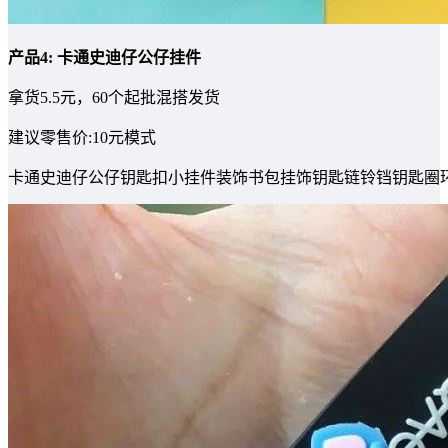
产品4: 卡通史迪仔公仔挂件
拿货5.5元，60个起批混搭发货
建议零售价:10元模式
卡通史迪仔公仔钥匙扣小挂件装饰书包挂饰钥匙链铃铛钥匙圈