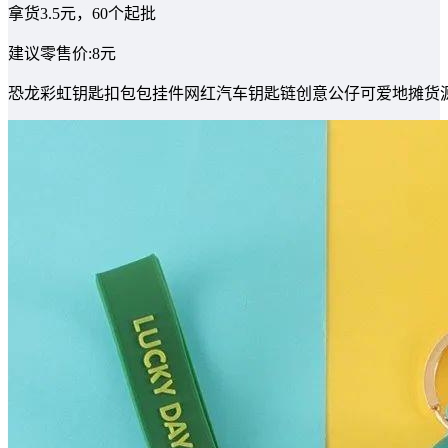
拿货3.5元，60个起批
建议零售价:8元
恐龙彩虹钥匙扣包包挂件网红汽车钥匙链创意公仔可爱地摊货