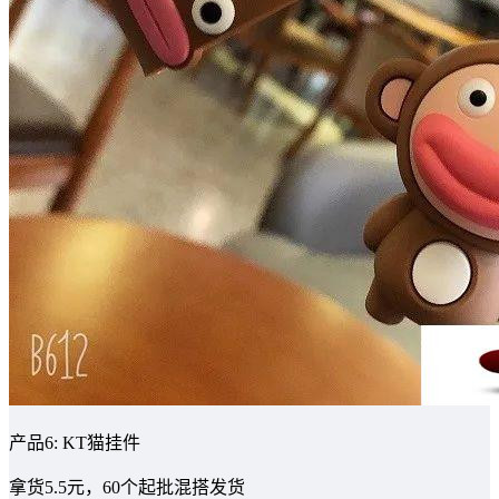
产品6: KT猫挂件
拿货5.5元，60个起批混搭发货