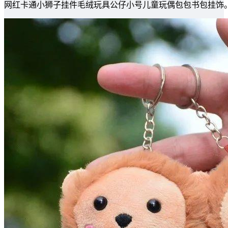
网红卡通小狮子挂件毛绒玩具公仔小号儿童玩偶包包书包挂饰