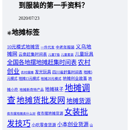
到服装的第一手资料？
2020/07/23
地摊标签
义乌地
10元模式地摊货
中老年服装
一件代发
摊网
儿童玩具
云南赶集时间表
儿童T恤
儿童套装
农村
全国各地摆地摊赶集时间表
创业
发光玩具
四川省赶集时间表
地摊5
农村摆摊
地摊创业故事
元模式
地摊15元模式
地
地摊20元模式
地摊调
地摊袜子
摊小吃
地摊新奇特产品
查
地摊货批发网
地摊货源
女装批
夜市摆地摊货源
夜市摆地摊卖什么好
发技巧
小本创业货源
小吃零食货源
山