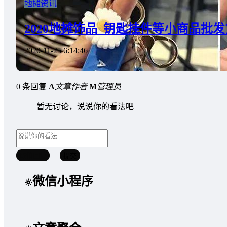
地摊资讯
2020地摊饰品_钥匙挂件等小商品批
2020-11-25 6:14:46
0 条回复
A
文章作者
M
管理员
暂无讨论，说说你的看法吧
取消回复
提交
微信小程序