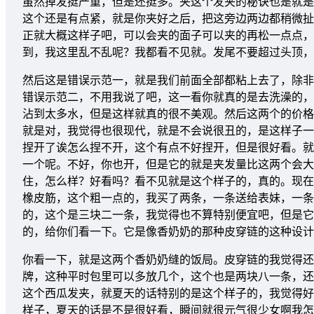
虽然掉发挺严重，但是还挺多。夹这个发夹的秘诀也是就是
这个还是有点紧，就是你夹好之后，把这旁边两边都稍微扯
正就大概这样子吧，可以会夹的面子可以夹的再松一点点，
到，我这里乱不乱呢？我都看不见就。发尾不要超过头顶
然后这是错误示范一，就是我们前面全部都粘上去了，除非
错误示范二，不用我说了吧，这一看你就真的是去洗澡的，
沾到太多水，但是这样就真的很不美观。然后这两个的价格
就是对，我觉得也很现代，就是不会说很丑的，是这样子一
捏开了诶怎么捏不开，这个有点不好捏开，但是很好看。就
一个呢。不好，你也开，但是它的就是夹发量比这两个会大
住，怎么样？好看吗？看不见就是这个样子的，真的。现在
橡皮筋，这个粗一点的，我买了两条，一条送给表妹，一条
的，这个是三块二一条，我觉得也不算特别便宜吧，但是它
的，给你们看一下。它是像香奶奶的那种皮穿链的这种设计
你看一下，就是这两个香奶奶缝的饭局。皮穿链的我觉得还
牌，这种平时包里可以多放几个，这个也是两块八一条，还
这个西瓜发夹，就夏天的话特别的是这个样子的，我觉得好
样子，夏天的话是不是很好看，瞬间就很元气很少女啊我怎