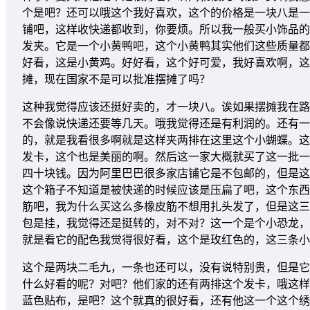
个是吧？还可以哦这个我好喜欢，这个的价格是一块八是一
铺吧，这样收快递都收到，你要烦。所以我一般买小饰品的
发夹。它是一个小黄鸭吧，这个小黄鸭其实他们这些质量都
好看，这是小黄鸡。好好看，这个好可爱，我好喜欢啊，这
摊，现在国家不是可以批准摆摊了吗？
这种我觉得应该还挺好卖的，才一块八。诶如果摆摊我在路
不会像说快递还要等几天。哦我觉得还是有利润的。还有一
的，就是我看很多啊就是这样夹两排在这里这个小蝴蝶。这
发卡，这个也是美丽的啊。然后这一家大概就买了这一批一
四十块钱。因为阿里巴巴很多家店铺它是不包邮的，但是这
这个箱子不知道是被快递的时候应该是压扁了吧，这个东西
筋吧，我为什么买这么多橡皮筋不想用扎头发了，但是这三
包是挂，我觉得还是挺转的，对不对？这一个是个小恐龙，
就是看它的配色我觉得很好看，这个是玫红色的，这三条小
这个是两块二毛九，一条也还可以，没有说特别贵，但是它
什么好看的呢？对吧？他们家的还有两排这个发卡，哦这样
蓝色贴布，是吧？这个就真的很好看，还有他这一个这个绣