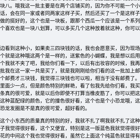
块八。哦我这一批主要是在两个店铺买的，因为你不可能一个小
话，会在同一家或者同两家这样子买，然后还买了一个是这样子
做的挺好的，这个也是一块板，跟那个西瓜一个应该是一个系列
个喜欢也是一块八划算，可以多买几个这种放着就这种，你可以
边看到这种小，如果卖三四块钱的话，我也会愿意买，因为现场
个就是这种哦这两个是一样的，送紫色的小蝴蝶，我是想以后用
个我就不夹了吧，我给你们看一下，以后有出妆容的时候，我再
批我在这一家一共是买了，就是我刚刚给你们看的这一批加上邮
个邮费才三块钱，我觉得三块钱也可以啦，相当于没有邮费了。
里面少一点，但是颜色特别的鲜艳，看了包我先给你们看，我买
条真的很可爱，就是以后你即使不打算当橡皮筋了，你可以把这
这种蓝配绿的颜色，它的撞色很好看，这个也是个小恐龙哦，这
恐龙发圈是不是真的很可爱，超好看的。
这个小东西的质量真的特别的好，我就不扎了啊我就不扎了这种
子我觉得很好看，这个又便宜，特别是这一版蓝色我就觉得很好
花的中间这个我也觉得很好看，虽然它上面这个纯蓝色就显得有