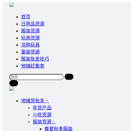
首页
日用品货源
服装货源
玩具货源
涂鸦玩具
童装货源
服装批发技巧
地摊赶集表
地摊货批发
年货产品
小吃货源
服装货源
春夏秋季服装