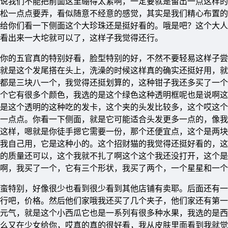
说我们不能把前面这里绷得太紧啊，一定要就是留出一点这样的
松一点点要弄，看似随意不经意的感觉，其实是我们精心布置的
给你们看一下侧面这个大珍珠还是挺好看的。哦是吧？这个大人
，看出来一大坨就可以了，这样子我觉得还行。
你的五官真的特别好看，脸型特别的好，不然不要轻易这样子尝
就是这个发尾搭在头上，洗澡的时候这样真的确实还挺好用，就
都是三块八一个，我觉得还挺划算的，这种钳子我还多买了一个
个它有很多个颜色，我选的是这个绿色这种透明框呢也是说啊这
是这个透明的这种吃的发卡，这个夹的头发比较多，这个哎这个
一点点。你看一下侧面，就是它可能适合头发更多一点的，像我
这样，嗯就是你徒手摁它需要一份，那个还便宜点，这个是两块
我自己用，它是这种小的。这个招财猫的我觉得还挺好看的，这
的质量还可以，这个我就不扎了啊这个这个我还没打开，这个是
啊，我买了一个，它有三个形状，我买了两个，一个星星和一个
蛮特别，好像很少也看到很少看到其他店铺有卖耶。后面还有一
行吧，价格。然后他们家哦我还买了几个夹子，他们家还有第一
元气，就是这个小西瓜它也是一系列有很多种水果，我选的是西
么又在少女给你，哎真的真的很好看，我从皮肤里面看到我就觉