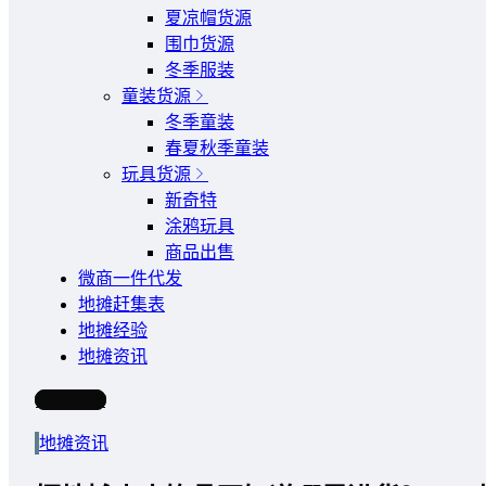
夏凉帽货源
围巾货源
冬季服装
童装货源
冬季童装
春夏秋季童装
玩具货源
新奇特
涂鸦玩具
商品出售
微商一件代发
地摊赶集表
地摊经验
地摊资讯
写文章
地摊资讯