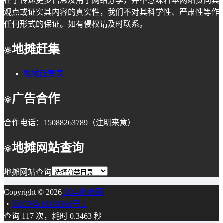
在于传递更多信息及用于网络分享，并不意味着本网站赞同其
观点或证实其内容的真实性，我们不对其科学性、严肃性等作
任何形式的保证。如有侵权请及时联系。
地摊赶集
地摊赶集表
广告合作
合作电话：15088263789（注明来意）
地摊网站查询
地摊网站查询
Copyright © 2026
义乌地摊网
・
浙ICP备18039566号-1
查询 117 次，耗时 0.3463 秒