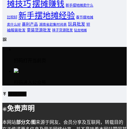
摊技巧
摆摊赚钱
新手摆地摊卖什么
新手摆地摊经验
比较好
春节摆地摊
玩具批发
暴利产品
卖什么好
短
湖南省赶集时间表
童装货源批发
袖服装批发
袜子货源批发
钻龙地摊
扫码打开当前页
扫码进入公众号
返回顶部
免责声明
本网站
部分文/图
来源于网友、会员分享及互联网，转载目的