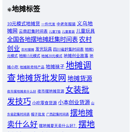
地摊标签
义乌地
10元模式地摊货
中老年服装
一件代发
摊网
儿童玩具
云南赶集时间表
儿童T恤
儿童套装
农村
全国各地摆地摊赶集时间表
创业
发光玩具
四川省赶集时间表
地摊5
农村摆摊
地摊创业故事
元模式
地摊15元模式
地
地摊20元模式
地摊调
地摊袜子
摊小吃
地摊新奇特产品
查
地摊货批发网
地摊货源
女装批
夜市摆地摊货源
夜市摆地摊卖什么好
发技巧
小本创业货源
小吃零食货源
山
摆地摊
东省赶集时间表
帽子批发
广西赶集时间表
摆地
卖什么好
摆地摊夏天卖什么好？