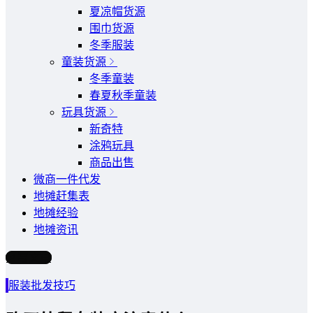
夏凉帽货源
围巾货源
冬季服装
童装货源
冬季童装
春夏秋季童装
玩具货源
新奇特
涂鸦玩具
商品出售
微商一件代发
地摊赶集表
地摊经验
地摊资讯
写文章
服装批发技巧