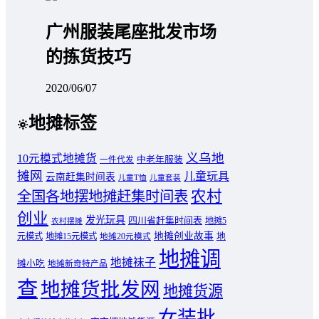
广州服装尾座批发市场
的拣货技巧
2020/06/07
地摊标签
义乌地
10元模式地摊货
中老年服装
一件代发
摊网
儿童玩具
云南赶集时间表
儿童T恤
儿童套装
农村
全国各地摆地摊赶集时间表
创业
发光玩具
四川省赶集时间表
地摊5
农村摆摊
地摊创业故事
元模式
地摊15元模式
地
地摊20元模式
地摊调
地摊袜子
摊小吃
地摊新奇特产品
查
地摊货批发网
地摊货源
女装批