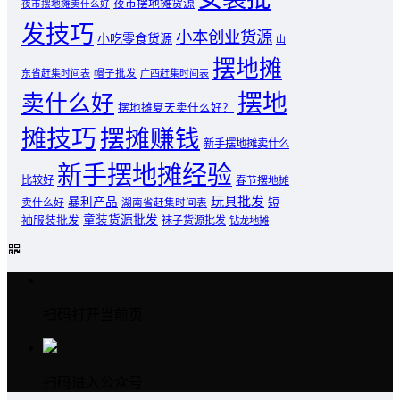
夜市摆地摊货源
夜市摆地摊卖什么好
发技巧
小本创业货源
小吃零食货源
山
摆地摊
东省赶集时间表
帽子批发
广西赶集时间表
摆地
卖什么好
摆地摊夏天卖什么好？
摊技巧
摆摊赚钱
新手摆地摊卖什么
新手摆地摊经验
比较好
春节摆地摊
玩具批发
暴利产品
卖什么好
短
湖南省赶集时间表
童装货源批发
袖服装批发
袜子货源批发
钻龙地摊
扫码打开当前页
扫码进入公众号