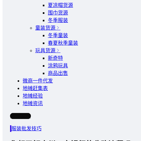
夏凉帽货源
围巾货源
冬季服装
童装货源
冬季童装
春夏秋季童装
玩具货源
新奇特
涂鸦玩具
商品出售
微商一件代发
地摊赶集表
地摊经验
地摊资讯
写文章
服装批发技巧