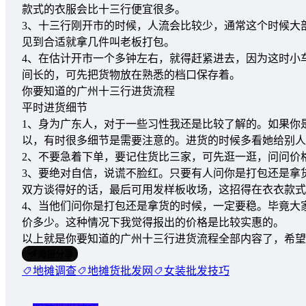
款式的衣服会比十三行便宜很多。
3、十三行刚开市的时候，人流会比较少，通常这个时候大
见到合适就拿几件叫老板打包。
4、在估计开市一个多钟左右，就得赶紧进去，因为这时小
间长的，可先把货物放在熟悉的档口保存着。
你要知道的广州十三行进货流程
平时进货细节
1、身为广东人，对于一些习性我还是比较了解的。如果你
以，有时很多细节是需要注意的。进货的时候多看她给别人
2、不要急着下单，要记住货比三家，可先逛一逛，问问价
3、要绝对自信，说谎不脸红。只要有人问你是打包还是拿
双方谈得好的话，最后可用发样板收场，这招得在衣衣款式
4、当他们问你是打包还是拿货的时候，一定要稳。毕竟大
价多少。这种情况下我觉得报出的价格是比较实惠的。
以上就是你要知道的广州十三行进货流程全部内容了，希望
海报分享
地摊调查
地摊货批发网
女装批发技巧