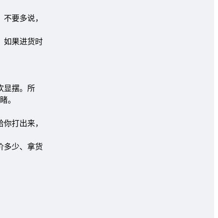
，不要多说，
。如果进货时
欢显摆。所
睹。
给你打出来，
价多少、拿货