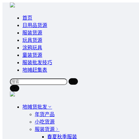
首页
日用品货源
服装货源
玩具货源
涂鸦玩具
童装货源
服装批发技巧
地摊赶集表
地摊货批发
年货产品
小吃货源
服装货源
春夏秋季服装