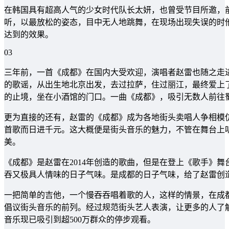
在韩国具有超高人气的少女时代队长太妍，也曾受节目所邀，
听，以最放松的姿态，目中无人地跳舞，在现场出现失误的时
达到的效果。
03
三年前，一首《成都》在国内大受欢迎，演唱者赵雷也随之走
的歌谣，从出生地北京出发，去过拉萨，住过丽江，最终爱上
的止境，坐在小酒馆的门口。一曲《成都》，吸引无数人前往
更为直接的还有，赵雷的《成都》成为各地街头卖唱人争相模
首歌而日进千元。这大概便是街头音乐的魅力，不管在舞台上
美。
《成都》是赵雷在2014年创造的歌曲，但是在登上《歌手》
吞又极具人情味的日子气味。是成都的日子气味，给了赵雷创
一把简单的吉他，一个慢吞吞唱着歌的人，这样的情景，在成
倡议街头音乐的前列。经过规范街头艺人表演，让更多的人了
音乐现已吸引到超500万群众的停步观看。