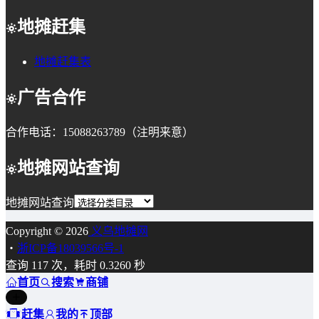
地摊赶集
地摊赶集表
广告合作
合作电话：15088263789（注明来意）
地摊网站查询
地摊网站查询
Copyright © 2026
义乌地摊网
・
浙ICP备18039566号-1
查询 117 次，耗时 0.3260 秒
首页
搜索
商铺
赶集
我的
顶部