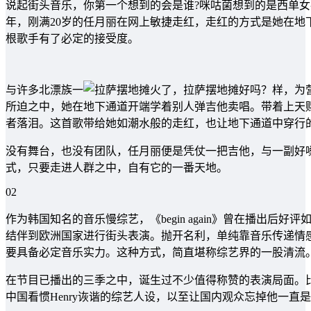
说起街头音乐，你第一个想到的会是谁?咪咕菌想到的是西单女
年，刚满20岁的任月丽在网上敏捷走红，走红的方式是她在
根歌手有了必定的接受度。
与许多北漂族一
样，为
所迫之中，她在地下通道开端学着别人弹吉他卖唱。带着上天
者落泪。这首歌带给她如潮水般的走红，也让地下通道中穿行
没有舞台，也没有团队，任月丽便是凭仗一把吉他，与一副好
式，只要走进人群之中，自有它的一番天地。
02
作为韩国知名的音乐慢综艺，《begin again》曾在播出
结伴到欧洲国家进行街头表演。抛开名利，单纯靠音乐传递情
要具备必定音乐实力。这种方式，简直堪称综艺界的一股清流
在节目已播出的三季之中，诞生过不少值得称赞的表演局面。比
中国看惯Henry诙谐的综艺人设，以至让国内观众忘掉他一直