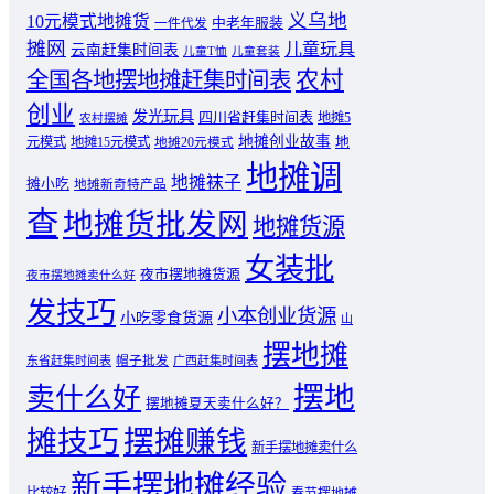
义乌地
10元模式地摊货
中老年服装
一件代发
摊网
儿童玩具
云南赶集时间表
儿童T恤
儿童套装
农村
全国各地摆地摊赶集时间表
创业
发光玩具
四川省赶集时间表
地摊5
农村摆摊
地摊创业故事
元模式
地摊15元模式
地
地摊20元模式
地摊调
地摊袜子
摊小吃
地摊新奇特产品
查
地摊货批发网
地摊货源
女装批
夜市摆地摊货源
夜市摆地摊卖什么好
发技巧
小本创业货源
小吃零食货源
山
摆地摊
东省赶集时间表
帽子批发
广西赶集时间表
摆地
卖什么好
摆地摊夏天卖什么好？
摊技巧
摆摊赚钱
新手摆地摊卖什么
新手摆地摊经验
比较好
春节摆地摊