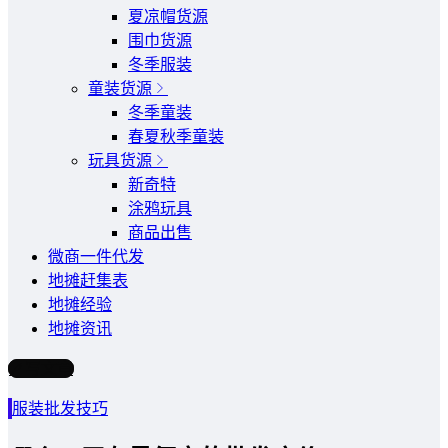
夏凉帽货源
围巾货源
冬季服装
童装货源
冬季童装
春夏秋季童装
玩具货源
新奇特
涂鸦玩具
商品出售
微商一件代发
地摊赶集表
地摊经验
地摊资讯
写文章
服装批发技巧