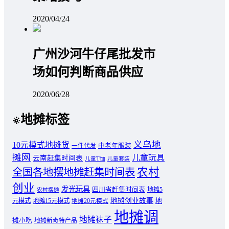
2020/04/24
广州沙河牛仔尾批发市
场如何判断商品供应
2020/06/28
地摊标签
义乌地
10元模式地摊货
中老年服装
一件代发
摊网
儿童玩具
云南赶集时间表
儿童T恤
儿童套装
农村
全国各地摆地摊赶集时间表
创业
发光玩具
四川省赶集时间表
地摊5
农村摆摊
地摊创业故事
元模式
地摊15元模式
地
地摊20元模式
地摊调
地摊袜子
摊小吃
地摊新奇特产品