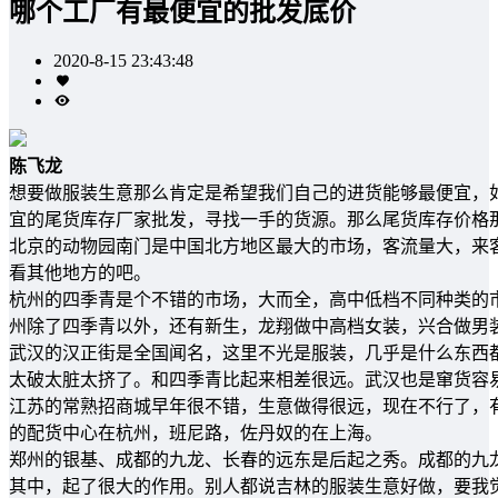
哪个工厂有最便宜的批发底价
2020-8-15 23:43:48
陈飞龙
想要做服装生意那么肯定是希望我们自己的进货能够最便宜，
宜的尾货库存厂家批发，寻找一手的货源。那么尾货库存价格
北京的动物园南门是中国北方地区最大的市场，客流量大，来
看其他地方的吧。
杭州的四季青是个不错的市场，大而全，高中低档不同种类的
州除了四季青以外，还有新生，龙翔做中高档女装，兴合做男
武汉的汉正街是全国闻名，这里不光是服装，几乎是什么东西
太破太脏太挤了。和四季青比起来相差很远。武汉也是窜货容
江苏的常熟招商城早年很不错，生意做得很远，现在不行了，
的配货中心在杭州，班尼路，佐丹奴的在上海。
郑州的银基、成都的九龙、长春的远东是后起之秀。成都的九
其中，起了很大的作用。别人都说吉林的服装生意好做，要我