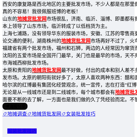
西安的康复路是西北地区的主要批发市场，不少人都是在那里
真的不容易！我很佩服班博的老板！
山东的
地摊货批发网
市场很乱，济南、临沂、淄博、即墨都有
本上领导了山东市场，临沂转成了以低档货为主。
上海七浦路，没有领导华东的服装市场，安徽、江苏的零售商
论交通的便利，湖南株州的
地摊货批发网
市场再好不过了，火
福建省有两个批发市场，福州和石狮，两边的人经常因为窜货
沈阳的五爱市场是全国开门最早，关门也是最早的市场，天不
市海城西柳批发市场。
太原和贵阳的
地摊货批发网
最不好做，付出的成本和别人差不
发市场。太原的朝阳街就好多了，太原人喜欢两种东西：醋和
哈尔滨的红博最有集团化经营观念，统一宣传，志在打造“红博
无论是从一线城市还是到二线城市，每个城市都会有
地摊货批
面要不断的去了解，一方面也是我们做的久了凭经验而定。不
海报分享
地摊调查
地摊货批发网
女装批发技巧
服装批发技巧