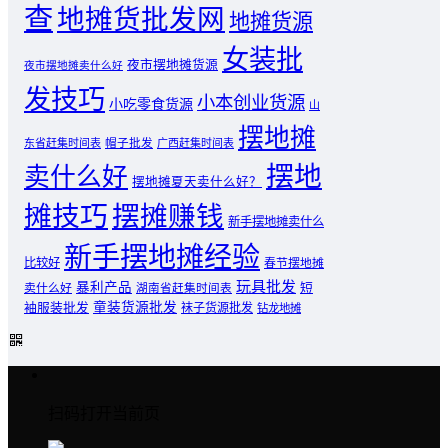
查
地摊货批发网
地摊货源
女装批
夜市摆地摊货源
夜市摆地摊卖什么好
发技巧
小本创业货源
小吃零食货源
山
摆地摊
东省赶集时间表
帽子批发
广西赶集时间表
摆地
卖什么好
摆地摊夏天卖什么好？
摊技巧
摆摊赚钱
新手摆地摊卖什么
新手摆地摊经验
比较好
春节摆地摊
玩具批发
暴利产品
卖什么好
短
湖南省赶集时间表
童装货源批发
袖服装批发
袜子货源批发
钻龙地摊
扫码打开当前页