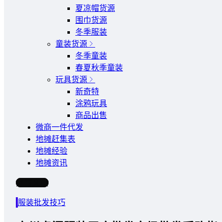
夏凉帽货源
围巾货源
冬季服装
童装货源
冬季童装
春夏秋季童装
玩具货源
新奇特
涂鸦玩具
商品出售
微商一件代发
地摊赶集表
地摊经验
地摊资讯
写文章
服装批发技巧