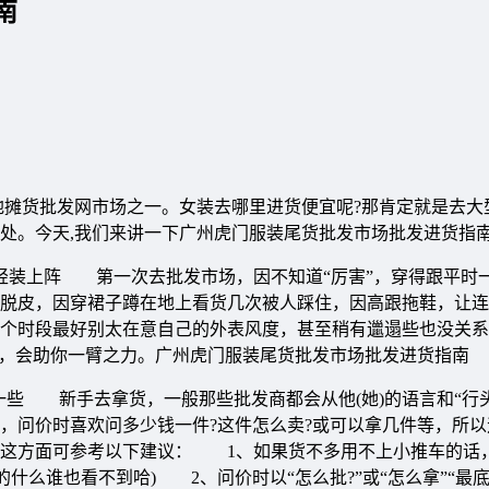
南
地摊货批发网市场之一。女装去哪里进货便宜呢?那肯定就是去大
好去处。今天,我们来讲一下广州虎门服装尾货批发市场批发进货指
装上阵 第一次去批发市场，因不知道“厉害”，穿得跟平时
脱皮，因穿裙子蹲在地上看货几次被人踩住，因高跟拖鞋，让连
这个时段最好别太在意自己的外表风度，甚至稍有邋遢些也没关
”，会助你一臂之力。广州虎门服装尾货批发市场批发进货指南
些 新手去拿货，一般那些批发商都会从他(她)的语言和“行头
，问价时喜欢问多少钱一件?这件怎么卖?或可以拿几件等，所以
在这方面可参考以下建议： 1、如果货不多用不上小推车的话
什么谁也看不到哈) 2、问价时以“怎么批?”或“怎么拿”“最底