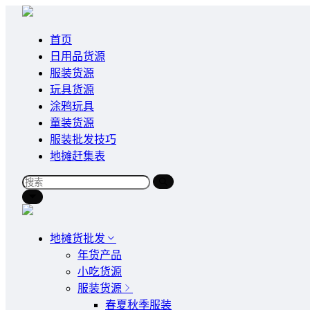
首页
日用品货源
服装货源
玩具货源
涂鸦玩具
童装货源
服装批发技巧
地摊赶集表
地摊货批发
年货产品
小吃货源
服装货源
春夏秋季服装