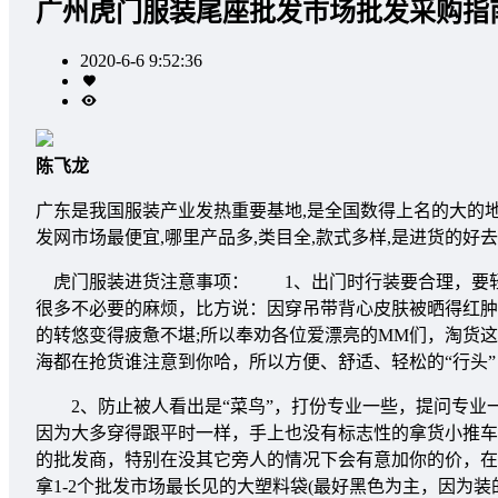
广州虎门服装尾座批发市场批发采购指
2020-6-6 9:52:36
陈飞龙
广东是我国服装产业发热重要基地,是全国数得上名的大的
发网市场最便宜,哪里产品多,类目全,款式多样,是进货的
虎门服装进货注意事项： 1、出门时行装要合理，要轻
很多不必要的麻烦，比方说：因穿吊带背心皮肤被晒得红肿
的转悠变得疲惫不堪;所以奉劝各位爱漂亮的MM们，淘货
海都在抢货谁注意到你哈，所以方便、舒适、轻松的“行头
2、防止被人看出是“菜鸟”，打份专业一些，提问专业一
因为大多穿得跟平时一样，手上也没有标志性的拿货小推车
的批发商，特别在没其它旁人的情况下会有意加你的价，
拿1-2个批发市场最长见的大塑料袋(最好黑色为主，因为装的