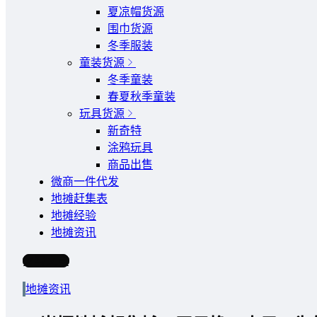
夏凉帽货源
围巾货源
冬季服装
童装货源
冬季童装
春夏秋季童装
玩具货源
新奇特
涂鸦玩具
商品出售
微商一件代发
地摊赶集表
地摊经验
地摊资讯
写文章
地摊资讯