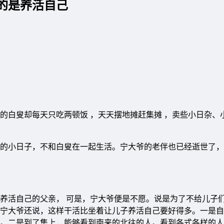
的是养活自己
的白叟却每天只吃两顿饭 ，天天摆地摊赶集摊 ，卖些小日杂、
的小日子，不和白叟在一起生活。宁大爷的老伴也已经逝世了，
养活自己的父亲， 可是，宁大爷便是不愿。说是为了不给儿子们
宁大爷还说，这样干活比坐着让儿子养活自己要好得多。一是自
。二是到了集上，能够看到南来的北往的人。看到各式各样的人