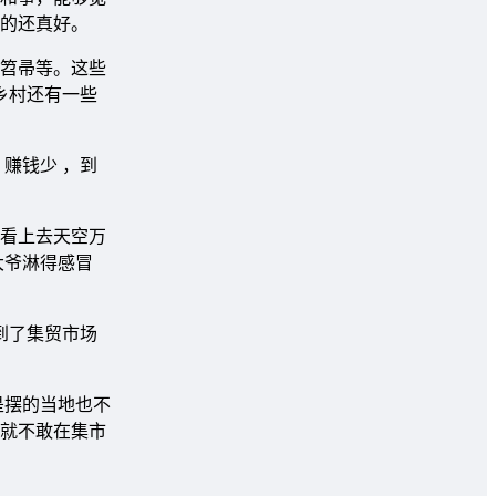
的还真好。
笤帚等。这些
乡村还有一些
赚钱少 ，到
看上去天空万
大爷淋得感冒
到了集贸市场
是摆的当地也不
就不敢在集市