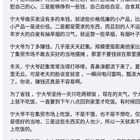
慰自己的心。三是能够挣到一些钱，自己自给自足、自食其
宁大爷做买卖没有多的本钱，就进些价格低廉的小产品，比
小产品一是进价低。二是都是需求的东西，而且别的人不运
年岁大的白叟有抽旱烟的习气，就运营一些旱烟，有烟叶子
宁大爷为了多赚钱，几乎是天天赶集。规模便是距离他家比
了集贸市场不敢去买好的当地摆摊 ，那里不要钱就在那里
冬天，宁大爷赶集常常冻得打哆嗦，青鼻涕都流下来了。夏
里无云，可是老天的脸说变就变 ，一瞬间电闪雷鸣，瓢泼
了。你说，赚钱还真是不容易啊。
为了省钱 ，宁大爷坚持一天只吃两顿饭 ，现在的天气，
上就不吃饭，一直要到下午八点回到家里才吃饭。有时候回
宁大爷不在集贸市场上吃饭，不是不饿，也不是不想吃，仅
是很好的当地，三是这些东西买的人也少，所以一天就卖不
上吃饭的。