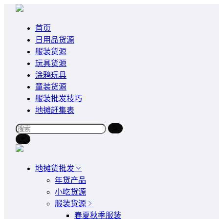
首页
日用品货源
服装货源
玩具货源
涂鸦玩具
童装货源
服装批发技巧
地摊赶集表
地摊货批发
年货产品
小吃货源
服装货源
春夏秋季服装