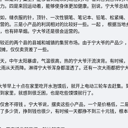
力。四是来回运动着，能够使身体更加健康。别说，宁大爷总结
如，缝衣服的针，顶针、一次性钢笔、笔记本、铅笔、松紧绳、
营的。三是小产品的利润相对的比较好一些。一起 ， 根据当地
，也有碎旱烟。宁大爷还是很会运营的。
较近的两个县的县城和城镇的集贸市场。由于宁大爷的产品少 ，
摆摊，仅仅卖货差了一些。
天，中午太阳暴虐，气温很高，热的宁大爷汗流浃背。有时候，
大雨从天而降。淋得宁大爷浑身都湿透了。还有一次大雨都把宁
宁大爷早上十点在家里吃开水泡馍后，就开上电动三轮车去赶集。
到家里，就感到很乏困，也是吃些馍馍就行了。
仅舍不得钱 。宁大爷说，摆卖这些小产品，一个是价格低，二
了多少货，挣到钱也很少，有时候一天都挣不到三十元钱，根本