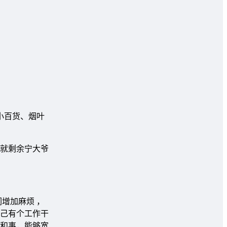
小百货、烟叶
就剩余宁大爷
增加麻烦 ，
己有个工作干
和事，能够宽