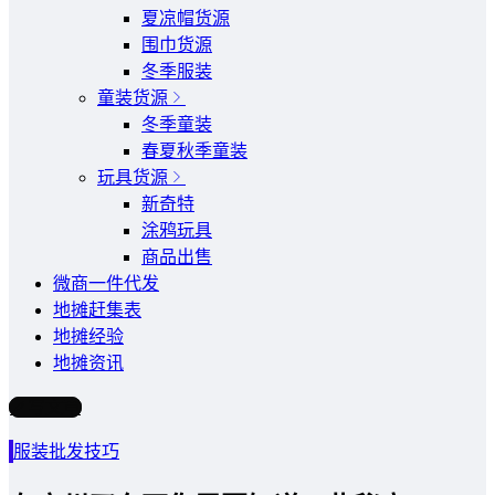
夏凉帽货源
围巾货源
冬季服装
童装货源
冬季童装
春夏秋季童装
玩具货源
新奇特
涂鸦玩具
商品出售
微商一件代发
地摊赶集表
地摊经验
地摊资讯
写文章
服装批发技巧