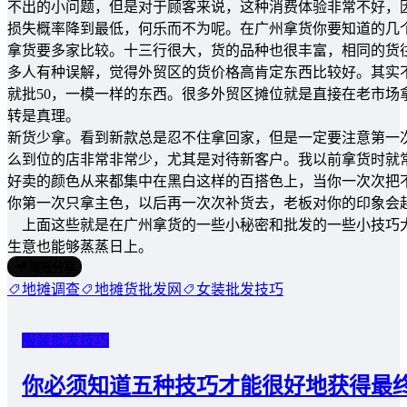
不出的小问题，但是对于顾客来说，这种消费体验非常不好，
损失概率降到最低，何乐而不为呢。在广州拿货你要知道的几
拿货要多家比较。十三行很大，货的品种也很丰富，相同的货
多人有种误解，觉得外贸区的货价格高肯定东西比较好。其实
就批50，一模一样的东西。很多外贸区摊位就是直接在老市
转是真理。
新货少拿。看到新款总是忍不住拿回家，但是一定要注意第一
么到位的店非常非常少，尤其是对待新客户。我以前拿货时就
好卖的颜色从来都集中在黑白这样的百搭色上，当你一次次把
你第一次只拿主色，以后再一次次补货去，老板对你的印象会
上面这些就是在广州拿货的一些小秘密和批发的一些小技巧大
生意也能够蒸蒸日上。
海报分享
地摊调查
地摊货批发网
女装批发技巧
服装批发技巧
你必须知道五种技巧才能很好地获得最