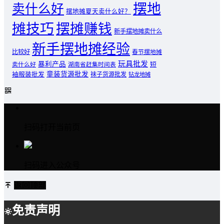
摆地
卖什么好
摆地摊夏天卖什么好？
摊技巧
摆摊赚钱
新手摆地摊卖什么
新手摆地摊经验
比较好
春节摆地摊
玩具批发
暴利产品
卖什么好
短
湖南省赶集时间表
童装货源批发
袖服装批发
袜子货源批发
钻龙地摊
扫码打开当前页
扫码进入公众号
返回顶部
免责声明