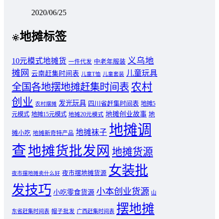
2020/06/25
地摊标签
义乌地
10元模式地摊货
中老年服装
一件代发
摊网
儿童玩具
云南赶集时间表
儿童T恤
儿童套装
农村
全国各地摆地摊赶集时间表
创业
发光玩具
四川省赶集时间表
地摊5
农村摆摊
地摊创业故事
元模式
地摊15元模式
地
地摊20元模式
地摊调
地摊袜子
摊小吃
地摊新奇特产品
查
地摊货批发网
地摊货源
女装批
夜市摆地摊货源
夜市摆地摊卖什么好
发技巧
小本创业货源
小吃零食货源
山
摆地摊
东省赶集时间表
帽子批发
广西赶集时间表