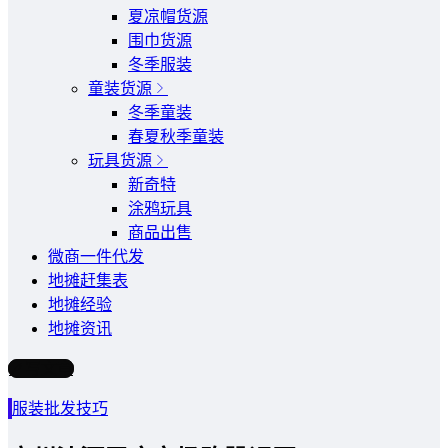
夏凉帽货源
围巾货源
冬季服装
童装货源
冬季童装
春夏秋季童装
玩具货源
新奇特
涂鸦玩具
商品出售
微商一件代发
地摊赶集表
地摊经验
地摊资讯
写文章
服装批发技巧