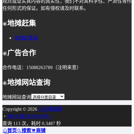
观点或证实其内容的真实性，我们不对其科学性、严肃性等作
任何形式的保证。如有侵权请及时联系。
地摊赶集
地摊赶集表
广告合作
合作电话：15088263789（注明来意）
地摊网站查询
地摊网站查询
Copyright © 2026
义乌地摊网
・
浙ICP备18039566号-1
查询 113 次，耗时 0.3487 秒
首页
搜索
商铺