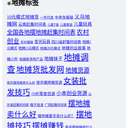
地摊标签
义乌地
10元模式地摊货
中老年服装
一件代发
摊网
儿童玩具
云南赶集时间表
儿童T恤
儿童套装
农村
全国各地摆地摊赶集时间表
创业
发光玩具
四川省赶集时间表
地摊5
农村摆摊
地摊创业故事
元模式
地摊15元模式
地
地摊20元模式
地摊调
地摊袜子
摊小吃
地摊新奇特产品
查
地摊货批发网
地摊货源
女装批
夜市摆地摊货源
夜市摆地摊卖什么好
发技巧
小本创业货源
小吃零食货源
山
摆地摊
东省赶集时间表
帽子批发
广西赶集时间表
摆地
卖什么好
摆地摊夏天卖什么好？
摊技巧
摆摊赚钱
新手摆地摊卖什么