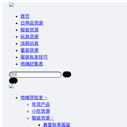
首页
日用品货源
服装货源
玩具货源
涂鸦玩具
童装货源
服装批发技巧
地摊赶集表
地摊货批发
年货产品
小吃货源
服装货源
春夏秋季服装