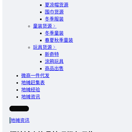
夏凉帽货源
围巾货源
冬季服装
童装货源
冬季童装
春夏秋季童装
玩具货源
新奇特
涂鸦玩具
商品出售
微商一件代发
地摊赶集表
地摊经验
地摊资讯
写文章
地摊资讯