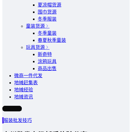
夏凉帽货源
围巾货源
冬季服装
童装货源
冬季童装
春夏秋季童装
玩具货源
新奇特
涂鸦玩具
商品出售
微商一件代发
地摊赶集表
地摊经验
地摊资讯
写文章
服装批发技巧