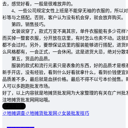
去，感觉好看，一般是很难放弃的。
4、一些公司规定女性上班是不能穿无袖的衣服的，所以对
衫等与之搭配。否则，客户认为没有机会穿，就会放弃购买。
第四，销售技巧。
女装说穿了，款式万变不离其宗，单件衣服能有多少花样?
而买掉一整套衣服，分开放在店里，有时怎么也卖不动。这就
都不会过时。另外，要想保证店里的服装能够进行搭配，进货
么风格都有，一会正式，一会休闲。这是进货大忌，绝对分散
第五，货品的品质。
服装的款式和流行元素只是表象的东西，好的品质才是根基
新手开店，没有经验，看到什么好看就拿什么，看到价钱便宜
品质差不多，最后就是血拼价格。最后不得不以亏本价抛售。
人可以多跑跑批发市场。
好了，以上内容就是地摊货批发网为大家整理的有关在广州批
注地摊货批发网网站哦。
海报分享
地摊调查
地摊货批发网
女装批发技巧