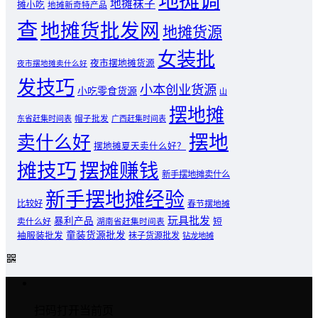
地摊调
地摊袜子
摊小吃
地摊新奇特产品
查
地摊货批发网
地摊货源
女装批
夜市摆地摊货源
夜市摆地摊卖什么好
发技巧
小本创业货源
小吃零食货源
山
摆地摊
东省赶集时间表
帽子批发
广西赶集时间表
摆地
卖什么好
摆地摊夏天卖什么好？
摊技巧
摆摊赚钱
新手摆地摊卖什么
新手摆地摊经验
比较好
春节摆地摊
玩具批发
暴利产品
卖什么好
短
湖南省赶集时间表
童装货源批发
袖服装批发
袜子货源批发
钻龙地摊
扫码打开当前页