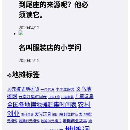
到尾座的来源呢？他必
须读它。
2020/04/12
名叫服装店的小学问
2020/05/15
地摊标签
义乌地
10元模式地摊货
中老年服装
一件代发
摊网
儿童玩具
云南赶集时间表
儿童T恤
儿童套装
农村
全国各地摆地摊赶集时间表
创业
发光玩具
四川省赶集时间表
地摊5
农村摆摊
地摊创业故事
元模式
地摊15元模式
地
地摊20元模式