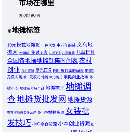
市场在哪里
2020/08/05
地摊标签
义乌地
10元模式地摊货
中老年服装
一件代发
摊网
儿童玩具
云南赶集时间表
儿童T恤
儿童套装
农村
全国各地摆地摊赶集时间表
创业
发光玩具
四川省赶集时间表
地摊5
农村摆摊
地摊创业故事
元模式
地摊15元模式
地
地摊20元模式
地摊调
地摊袜子
摊小吃
地摊新奇特产品
查
地摊货批发网
地摊货源
女装批
夜市摆地摊货源
夜市摆地摊卖什么好
发技巧
小本创业货源
小吃零食货源
山