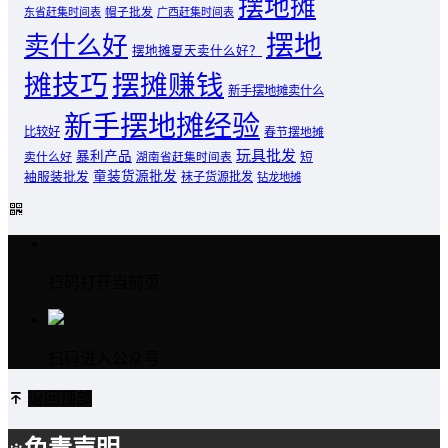
摆地摊
东省赶集时间表
帽子批发
广西赶集时间表
摆地
卖什么好
摆地摊夏天卖什么好？
摊技巧
摆摊赚钱
新手摆地摊卖什么
新手摆地摊经验
比较好
春节摆地摊
玩具批发
暴利产品
卖什么好
短
湖南省赶集时间表
童装货源批发
袖服装批发
袜子货源批发
钻龙地摊
扫码打开当前页
扫码进入公众号
返回顶部