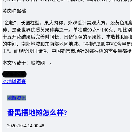
黄肉弥猴桃
“金艳”，长圆柱型，果大匀称，外观设计美观大方，淡黄色瓜
种，是全世界优质黄果种类之一。单独重90克～140克，相
十五开花结果后完善时间长，具备很强的早果性、丰收性和耐
的中间、南部地域和东南部地区地域。“金艳”瓜瓤中VC含量是iP
王”。而现阶段国际性、中国销售市场针对弥猴桃的需要量都挺
本文转载于：股城网，。
海报分享
地摊调查
地摊资讯
番禺摆地摊怎么样?
2020-10-4 14:00:48