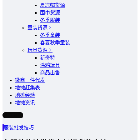
夏凉帽货源
围巾货源
冬季服装
童装货源
冬季童装
春夏秋季童装
玩具货源
新奇特
涂鸦玩具
商品出售
微商一件代发
地摊赶集表
地摊经验
地摊资讯
写文章
服装批发技巧