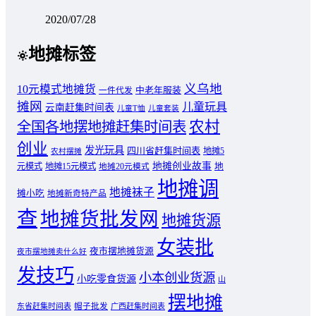
2020/07/28
地摊标签
义乌地
10元模式地摊货
中老年服装
一件代发
摊网
儿童玩具
云南赶集时间表
儿童T恤
儿童套装
农村
全国各地摆地摊赶集时间表
创业
发光玩具
四川省赶集时间表
地摊5
农村摆摊
地摊创业故事
元模式
地摊15元模式
地
地摊20元模式
地摊调
地摊袜子
摊小吃
地摊新奇特产品
查
地摊货批发网
地摊货源
女装批
夜市摆地摊货源
夜市摆地摊卖什么好
发技巧
小本创业货源
小吃零食货源
山
摆地摊
东省赶集时间表
帽子批发
广西赶集时间表