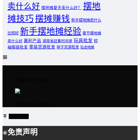
摆地
卖什么好
摆地摊夏天卖什么好？
摊技巧
摆摊赚钱
新手摆地摊卖什么
新手摆地摊经验
比较好
春节摆地摊
玩具批发
暴利产品
卖什么好
短
湖南省赶集时间表
童装货源批发
袖服装批发
袜子货源批发
钻龙地摊
扫码打开当前页
扫码进入公众号
返回顶部
免责声明