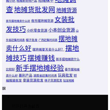
地摊袜子
摊小吃
地摊新奇特产品
查
地摊货批发网
地摊货源
女装批
夜市摆地摊货源
夜市摆地摊卖什么好
发技巧
小本创业货源
小吃零食货源
山
摆地摊
东省赶集时间表
帽子批发
广西赶集时间表
摆地
卖什么好
摆地摊夏天卖什么好？
摊技巧
摆摊赚钱
新手摆地摊卖什么
新手摆地摊经验
比较好
春节摆地摊
玩具批发
暴利产品
卖什么好
短
湖南省赶集时间表
童装货源批发
袖服装批发
袜子货源批发
钻龙地摊
扫码打开当前页