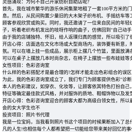
灵感涌现：为何不自己开家纺织自助店呢?
首先，我在城市繁华的游乐休闲集聚地租了一套100平方米的
息。然后，从民间购置少量旧的大木架子织布机、手摇纺车等
顾客参观欣赏或购买。同时，我还邀请了一位来自民间的年轻
子，听着老织布机发出的吱呀作响的曲子，仿佛回到"自己动手
由于我的店铺独特、怀旧，给人返璞归真的感觉，所以吸引了
开店心得：店面选在文化市场或大型商场内，装饰要有新意，
氛。可以在墙上挂一些成品，展示柜上摆几个竹篮，里面放满
可以在桌子上摆放几本时尚杂志，在椅子上摆放一些布娃娃等
女性项目：色彩咨询室
什么样的色彩搭配才是最合理的?怎样才能走出色彩组合的误区
为此，我的色彩咨询室成立了，我们专门为顾客提供色彩"诊断
本人的色彩建议，如穿衣、化妆等，让顾客依其特色打扮自己
特征等确定最佳款式风格，并对服饰的质地、鞋帽饰物以及发
开店心得：色彩咨询室迎合的顾客大都为高级白领女性，所以
会的女大学生也不
投资项目：照片书代理
我是一位宝妈，当我看到照片书这个项目的时候果断加入了总
凡的人生!也相信每个人都希望把一切能给您带来美好回忆的