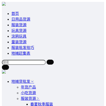
首页
日用品货源
服装货源
玩具货源
涂鸦玩具
童装货源
服装批发技巧
地摊赶集表
地摊货批发
年货产品
小吃货源
服装货源
春夏秋季服装