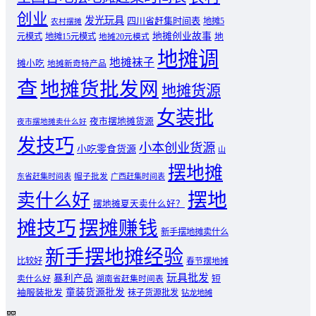
创业
发光玩具
四川省赶集时间表
地摊5
农村摆摊
地摊创业故事
元模式
地摊15元模式
地
地摊20元模式
地摊调
地摊袜子
摊小吃
地摊新奇特产品
查
地摊货批发网
地摊货源
女装批
夜市摆地摊货源
夜市摆地摊卖什么好
发技巧
小本创业货源
小吃零食货源
山
摆地摊
东省赶集时间表
帽子批发
广西赶集时间表
摆地
卖什么好
摆地摊夏天卖什么好？
摊技巧
摆摊赚钱
新手摆地摊卖什么
新手摆地摊经验
比较好
春节摆地摊
玩具批发
暴利产品
卖什么好
短
湖南省赶集时间表
童装货源批发
袖服装批发
袜子货源批发
钻龙地摊