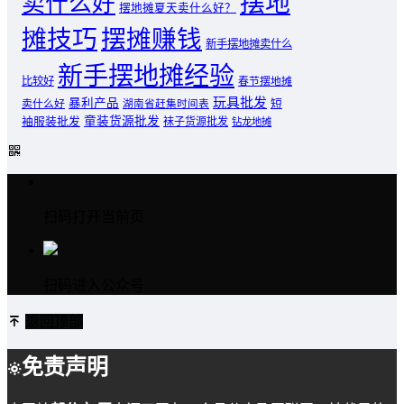
摆地
卖什么好
摆地摊夏天卖什么好？
摊技巧
摆摊赚钱
新手摆地摊卖什么
新手摆地摊经验
比较好
春节摆地摊
玩具批发
暴利产品
卖什么好
短
湖南省赶集时间表
童装货源批发
袖服装批发
袜子货源批发
钻龙地摊
扫码打开当前页
扫码进入公众号
返回顶部
免责声明