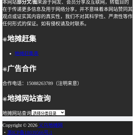
本网站
部分文/图
来源于网友、会员分享及互联网，转载目的
在于传递更多信息及用于网络分享，并不意味着本网站赞同其
观点或证实其内容的真实性，我们不对其科学性、严肃性等作
任何形式的保证。如有侵权请及时联系。
地摊赶集
地摊赶集表
广告合作
合作电话：15088263789（注明来意）
地摊网站查询
地摊网站查询
Copyright © 2026
义乌地摊网
・
浙ICP备18039566号-1