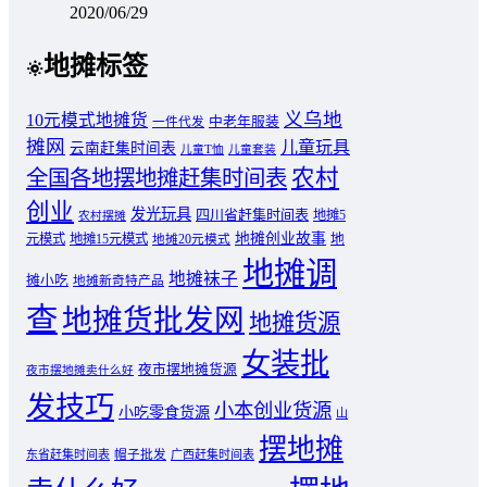
2020/06/29
地摊标签
义乌地
10元模式地摊货
中老年服装
一件代发
摊网
儿童玩具
云南赶集时间表
儿童T恤
儿童套装
农村
全国各地摆地摊赶集时间表
创业
发光玩具
四川省赶集时间表
地摊5
农村摆摊
地摊创业故事
元模式
地摊15元模式
地
地摊20元模式
地摊调
地摊袜子
摊小吃
地摊新奇特产品
查
地摊货批发网
地摊货源
女装批
夜市摆地摊货源
夜市摆地摊卖什么好
发技巧
小本创业货源
小吃零食货源
山
摆地摊
东省赶集时间表
帽子批发
广西赶集时间表