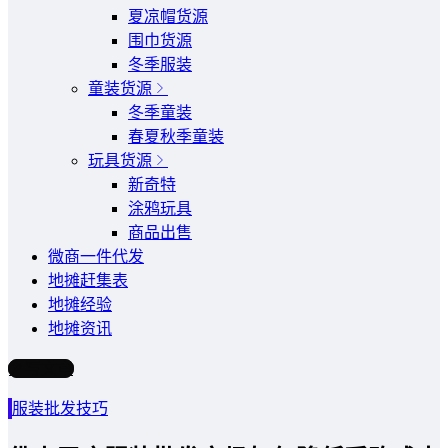
夏凉帽货源
围巾货源
冬季服装
童装货源
冬季童装
春夏秋季童装
玩具货源
新奇特
涂鸦玩具
商品出售
微商一件代发
地摊赶集表
地摊经验
地摊资讯
写文章
服装批发技巧