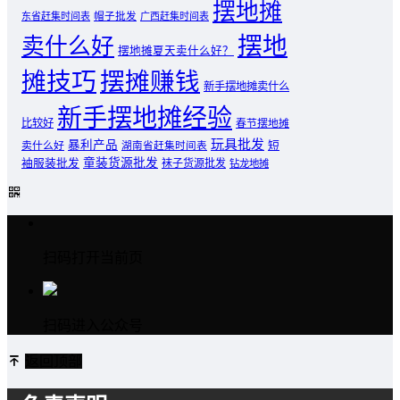
摆地摊
东省赶集时间表
帽子批发
广西赶集时间表
摆地
卖什么好
摆地摊夏天卖什么好？
摊技巧
摆摊赚钱
新手摆地摊卖什么
新手摆地摊经验
比较好
春节摆地摊
玩具批发
暴利产品
卖什么好
短
湖南省赶集时间表
童装货源批发
袖服装批发
袜子货源批发
钻龙地摊
扫码打开当前页
扫码进入公众号
返回顶部