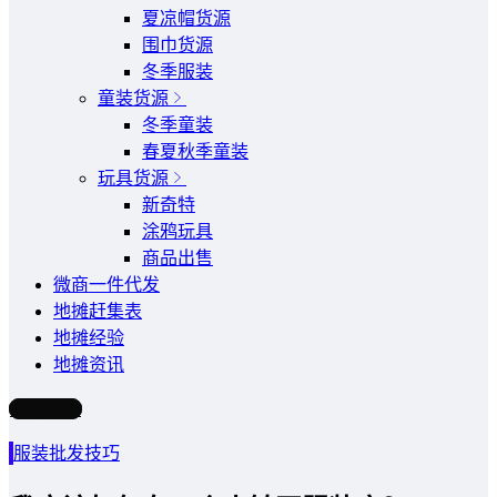
夏凉帽货源
围巾货源
冬季服装
童装货源
冬季童装
春夏秋季童装
玩具货源
新奇特
涂鸦玩具
商品出售
微商一件代发
地摊赶集表
地摊经验
地摊资讯
写文章
服装批发技巧