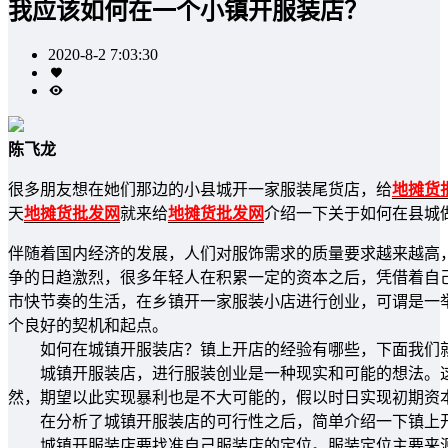
我应该如何在一个小镇开服装店？
2020-8-2 7:03:30
陈飞龙
很多朋友想在她们那边的小县城开一家服装尾货店，给
地摊货
天
地摊货批发网
就来给
地摊货批发网
介绍一下关于如何在县城
伴随着国内经济的发展，人们对服饰需求的质量要求越来越高
争的日趋激烈，很多年轻人在积累一定的资本之后，凭借着自
市快节奏的生活，在乡镇开一家服装小店进行创业，可谓是一
个良好的契机和起点。
如何在城镇开服装店？镇上开店的经验有哪些，下面我们就
城镇开服装店，进行服装创业是一种现实和可能的想法。这
然，期望以此实现暴利也是不大可能的，假以时日实现初期资
在分析了城镇开服装店的可行性之后，简单介绍一下镇上开
城镇开服装店要找准自己服装店的定位。服装定位主要来源