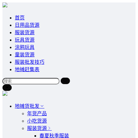
首页
日用品货源
服装货源
玩具货源
涂鸦玩具
童装货源
服装批发技巧
地摊赶集表
地摊货批发
年货产品
小吃货源
服装货源
春夏秋季服装