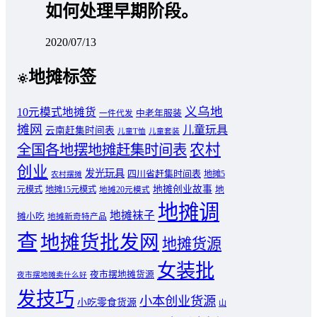
如何处理早期阶段。
2020/07/13
地摊标签
义乌地
10元模式地摊货
中老年服装
一件代发
摊网
儿童玩具
云南赶集时间表
儿童T恤
儿童套装
农村
全国各地摆地摊赶集时间表
创业
发光玩具
四川省赶集时间表
地摊5
农村摆摊
地摊创业故事
元模式
地摊15元模式
地
地摊20元模式
地摊调
地摊袜子
摊小吃
地摊新奇特产品
查
地摊货批发网
地摊货源
女装批
夜市摆地摊货源
夜市摆地摊卖什么好
发技巧
小本创业货源
小吃零食货源
山