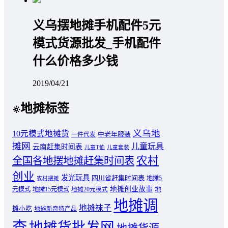
义乌摆地摊手机配件5元
模式货源批发_手机配件
什么价格多少钱
2019/04/21
地摊标签
义乌地
10元模式地摊货
中老年服装
一件代发
摊网
儿童玩具
云南赶集时间表
儿童T恤
儿童套装
农村
全国各地摆地摊赶集时间表
创业
发光玩具
四川省赶集时间表
地摊5
农村摆摊
地摊创业故事
元模式
地摊15元模式
地
地摊20元模式
地摊调
地摊袜子
摊小吃
地摊新奇特产品
查
地摊货批发网