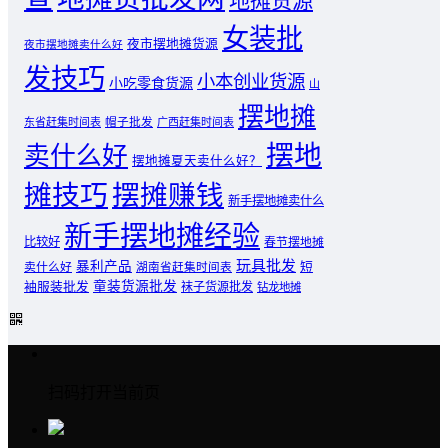
地摊货源
女装批
夜市摆地摊货源
夜市摆地摊卖什么好
发技巧
小本创业货源
小吃零食货源
山
摆地摊
东省赶集时间表
帽子批发
广西赶集时间表
摆地
卖什么好
摆地摊夏天卖什么好？
摊技巧
摆摊赚钱
新手摆地摊卖什么
新手摆地摊经验
比较好
春节摆地摊
玩具批发
暴利产品
卖什么好
短
湖南省赶集时间表
童装货源批发
袖服装批发
袜子货源批发
钻龙地摊
扫码打开当前页