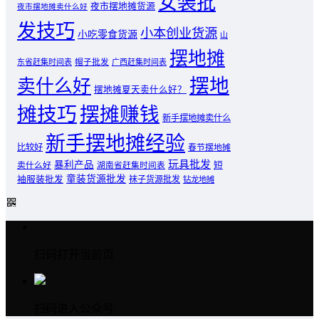
女装批
夜市摆地摊货源
夜市摆地摊卖什么好
发技巧
小本创业货源
小吃零食货源
山
摆地摊
东省赶集时间表
帽子批发
广西赶集时间表
摆地
卖什么好
摆地摊夏天卖什么好？
摊技巧
摆摊赚钱
新手摆地摊卖什么
新手摆地摊经验
比较好
春节摆地摊
玩具批发
暴利产品
卖什么好
短
湖南省赶集时间表
童装货源批发
袖服装批发
袜子货源批发
钻龙地摊
扫码打开当前页
扫码进入公众号