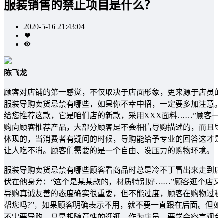
服装销售的禁止项目是什么？
2020-5-16 21:43:04
陈飞龙
顾客对店铺的第一感觉，不仅取决于店面形象，更来源于店员
服装导购卖货忌禁有哪些，如果你不幸中招，一定要多加注意
给您推荐这款，它是咱们店的新款，采用XXX面料……”顾客
购向顾客推荐产品，大部分顾客是不会相信导购描述的，而且
体现的，当消费者有疑问的时候，导购能给予专业的回答这才
让人吃不消。顾客们需要的是一个自由、没压力的购物环境。
服装导购卖货忌禁有哪些顾客看商品时总是冷不丁冒出来走到
伏在他身旁：“这个是某某款的，材质特别好……”顾客逛个店
导购真诚友善的态度确实很重要，但不能过度，顾客在购物过
帮您吗?”，如果顾客明确表示不用，就不要一直跟在后面。但
不需要导购，只是想随意性的逛逛，作为店员，要学会察言观