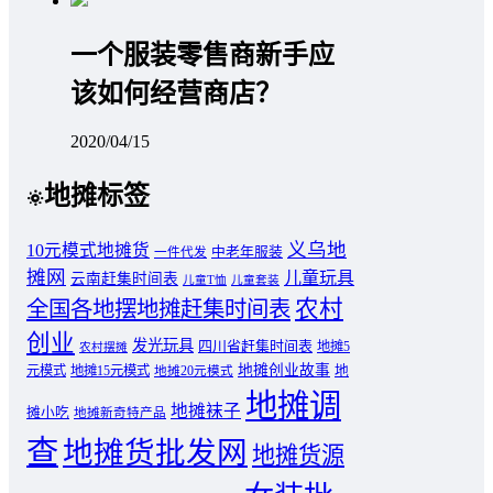
一个服装零售商新手应
该如何经营商店？
2020/04/15
地摊标签
义乌地
10元模式地摊货
中老年服装
一件代发
摊网
儿童玩具
云南赶集时间表
儿童T恤
儿童套装
农村
全国各地摆地摊赶集时间表
创业
发光玩具
四川省赶集时间表
地摊5
农村摆摊
地摊创业故事
元模式
地摊15元模式
地
地摊20元模式
地摊调
地摊袜子
摊小吃
地摊新奇特产品
查
地摊货批发网
地摊货源