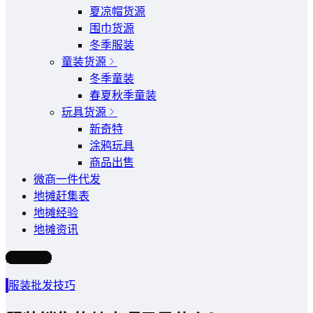
夏凉帽货源
围巾货源
冬季服装
童装货源
冬季童装
春夏秋季童装
玩具货源
新奇特
涂鸦玩具
商品出售
微商一件代发
地摊赶集表
地摊经验
地摊资讯
写文章
服装批发技巧