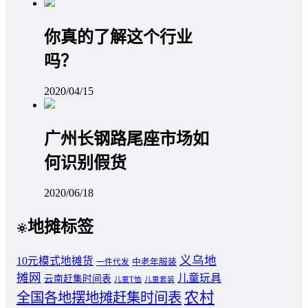
你真的了解这个行业
吗？
2020/04/15
广州长钢路尾座市场如
何识别假货
2020/06/18
地摊标签
义乌地
10元模式地摊货
中老年服装
一件代发
摊网
儿童玩具
云南赶集时间表
儿童T恤
儿童套装
农村
全国各地摆地摊赶集时间表