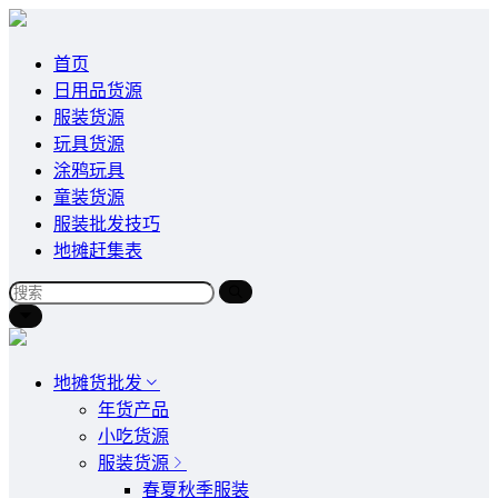
首页
日用品货源
服装货源
玩具货源
涂鸦玩具
童装货源
服装批发技巧
地摊赶集表
地摊货批发
年货产品
小吃货源
服装货源
春夏秋季服装