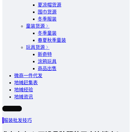
夏凉帽货源
围巾货源
冬季服装
童装货源
冬季童装
春夏秋季童装
玩具货源
新奇特
涂鸦玩具
商品出售
微商一件代发
地摊赶集表
地摊经验
地摊资讯
写文章
服装批发技巧