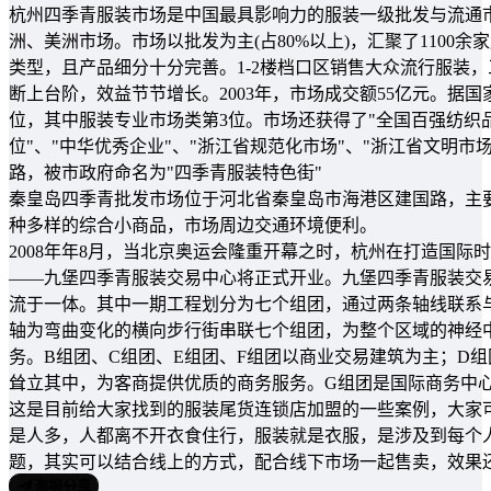
杭州四季青服装市场是中国最具影响力的服装一级批发与流通市
洲、美洲市场。市场以批发为主(占80%以上)，汇聚了1100
类型，且产品细分十分完善。1-2楼档口区销售大众流行服装
断上台阶，效益节节增长。2003年，市场成交额55亿元。据
位，其中服装专业市场类第3位。市场还获得了"全国百强纺织品
位"、"中华优秀企业"、"浙江省规范化市场"、"浙江省文明
路，被市政府命名为"四季青服装特色街"
秦皇岛四季青批发市场位于河北省秦皇岛市海港区建国路，主
种多样的综合小商品，市场周边交通环境便利。
2008年年8月，当北京奥运会隆重开幕之时，杭州在打造国际
――九堡四季青服装交易中心将正式开业。九堡四季青服装交
流于一体。其中一期工程划分为七个组团，通过两条轴线联系
轴为弯曲变化的横向步行街串联七个组团，为整个区域的神经
务。B组团、C组团、E组团、F组团以商业交易建筑为主；D
耸立其中，为客商提供优质的商务服务。G组团是国际商务中
这是目前给大家找到的服装尾货连锁店加盟的一些案例，大家
是人多，人都离不开衣食住行，服装就是衣服，是涉及到每个
题，其实可以结合线上的方式，配合线下市场一起售卖，效果
海报分享