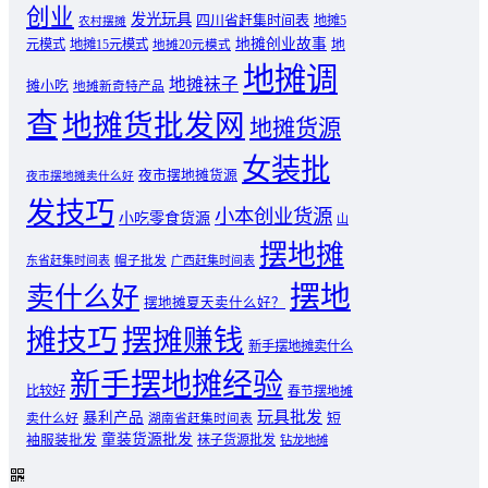
创业
发光玩具
四川省赶集时间表
地摊5
农村摆摊
地摊创业故事
元模式
地摊15元模式
地
地摊20元模式
地摊调
地摊袜子
摊小吃
地摊新奇特产品
查
地摊货批发网
地摊货源
女装批
夜市摆地摊货源
夜市摆地摊卖什么好
发技巧
小本创业货源
小吃零食货源
山
摆地摊
东省赶集时间表
帽子批发
广西赶集时间表
摆地
卖什么好
摆地摊夏天卖什么好？
摊技巧
摆摊赚钱
新手摆地摊卖什么
新手摆地摊经验
比较好
春节摆地摊
玩具批发
暴利产品
卖什么好
短
湖南省赶集时间表
童装货源批发
袖服装批发
袜子货源批发
钻龙地摊