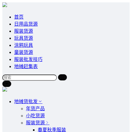
首页
日用品货源
服装货源
玩具货源
涂鸦玩具
童装货源
服装批发技巧
地摊赶集表
地摊货批发
年货产品
小吃货源
服装货源
春夏秋季服装