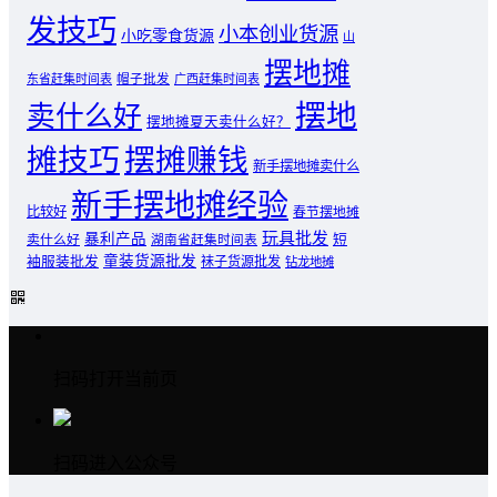
发技巧
小本创业货源
小吃零食货源
山
摆地摊
东省赶集时间表
帽子批发
广西赶集时间表
摆地
卖什么好
摆地摊夏天卖什么好？
摊技巧
摆摊赚钱
新手摆地摊卖什么
新手摆地摊经验
比较好
春节摆地摊
玩具批发
暴利产品
卖什么好
短
湖南省赶集时间表
童装货源批发
袖服装批发
袜子货源批发
钻龙地摊
扫码打开当前页
扫码进入公众号