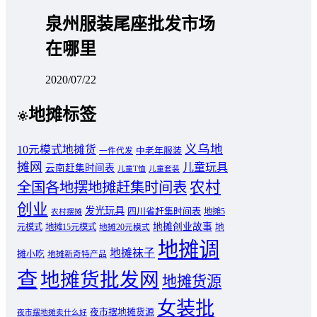
泉州服装尾座批发市场
在哪里
2020/07/22
地摊标签
义乌地
10元模式地摊货
中老年服装
一件代发
摊网
儿童玩具
云南赶集时间表
儿童T恤
儿童套装
农村
全国各地摆地摊赶集时间表
创业
发光玩具
四川省赶集时间表
地摊5
农村摆摊
地摊创业故事
元模式
地摊15元模式
地
地摊20元模式
地摊调
地摊袜子
摊小吃
地摊新奇特产品
查
地摊货批发网
地摊货源
女装批
夜市摆地摊货源
夜市摆地摊卖什么好